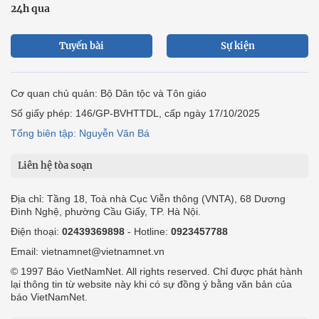
24h qua
Tuyến bài
Sự kiện
Cơ quan chủ quản: Bộ Dân tộc và Tôn giáo
Số giấy phép: 146/GP-BVHTTDL, cấp ngày 17/10/2025
Tổng biên tập: Nguyễn Văn Bá
Liên hệ tòa soạn
Địa chỉ: Tầng 18, Toà nhà Cục Viễn thông (VNTA), 68 Dương
Đình Nghệ, phường Cầu Giấy, TP. Hà Nội.
Điện thoại:
02439369898
- Hotline:
0923457788
Email: vietnamnet@vietnamnet.vn
© 1997 Báo VietNamNet. All rights reserved. Chỉ được phát hành
lại thông tin từ website này khi có sự đồng ý bằng văn bản của
báo VietNamNet.