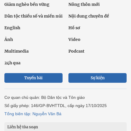
Giảm nghèo bền vững
Nông thôn mới
Dân tộc thiểu số và miền núi
Nội dung chuyên đề
English
Hồ sơ
Ảnh
Video
Multimedia
Podcast
24h qua
Tuyến bài
Sự kiện
Cơ quan chủ quản: Bộ Dân tộc và Tôn giáo
Số giấy phép: 146/GP-BVHTTDL, cấp ngày 17/10/2025
Tổng biên tập: Nguyễn Văn Bá
Liên hệ tòa soạn