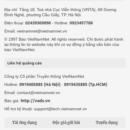
Địa chỉ: Tầng 18, Toà nhà Cục Viễn thông (VNTA), 68 Dương
Đình Nghệ, phường Cầu Giấy, TP. Hà Nội.
Điện thoại:
02439369898
- Hotline:
0923457788
Email: vietnamnet@vietnamnet.vn
© 1997 Báo VietNamNet. All rights reserved. Chỉ được phát hành
lại thông tin từ website này khi có sự đồng ý bằng văn bản của
báo VietNamNet.
Liên hệ quảng cáo
Công ty Cổ phần Truyền thông VietNamNet
0919405885 (Hà Nội)
0919435885 (Tp.HCM)
Hotline:
-
Email: contact@vietnamnet.vn
http://vads.vn
Báo giá:
Hỗ trợ kỹ thuật: support@tech.vietnamnet.vn
Tải ứng dụng
Độc giả gửi bài
Tuyển dụng