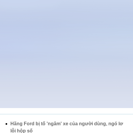
Hãng Ford bị tố 'ngâm' xe của người dùng, ngó lơ
lỗi hộp số