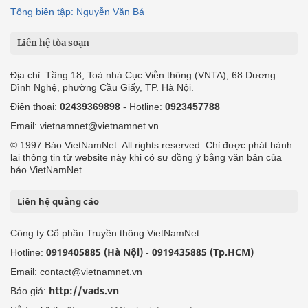
Tổng biên tập: Nguyễn Văn Bá
Liên hệ tòa soạn
Địa chỉ: Tầng 18, Toà nhà Cục Viễn thông (VNTA), 68 Dương
Đình Nghệ, phường Cầu Giấy, TP. Hà Nội.
Điện thoại:
02439369898
- Hotline:
0923457788
Email: vietnamnet@vietnamnet.vn
© 1997 Báo VietNamNet. All rights reserved. Chỉ được phát hành
lại thông tin từ website này khi có sự đồng ý bằng văn bản của
báo VietNamNet.
Liên hệ quảng cáo
Công ty Cổ phần Truyền thông VietNamNet
0919405885 (Hà Nội)
0919435885 (Tp.HCM)
Hotline:
-
Email: contact@vietnamnet.vn
http://vads.vn
Báo giá: