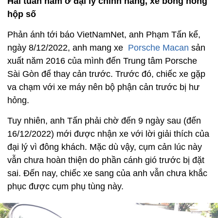
Hai tuần nằm ở đại lý chính hãng, xe bỗng hỏng
hộp số
Phản ánh tới báo VietNamNet, anh Phạm Tấn kể,
ngày 8/12/2022, anh mang xe
Porsche Macan
sản
xuất năm 2016 của mình đến Trung tâm Porsche
Sài Gòn để thay cản trước. Trước đó, chiếc xe gặp
va chạm với xe máy nên bộ phận cản trước bị hư
hỏng.
Tuy nhiên, anh Tấn phải chờ đến 9 ngày sau (đến
16/12/2022) mới được nhận xe với lời giải thích của
đại lý vì đông khách. Mặc dù vậy, cụm cản lúc này
vẫn chưa hoàn thiện do phần cánh gió trước bị đặt
sai. Đến nay, chiếc xe sang của anh vẫn chưa khắc
phục được cụm phụ tùng này.