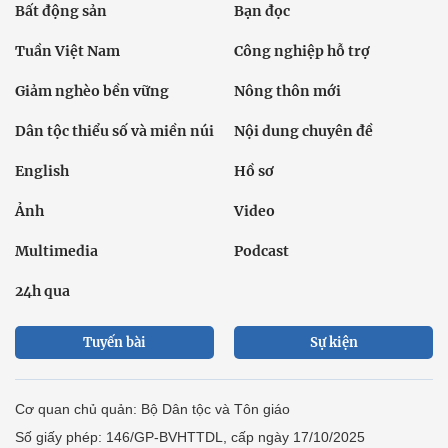
Bất động sản
Bạn đọc
Tuần Việt Nam
Công nghiệp hỗ trợ
Giảm nghèo bền vững
Nông thôn mới
Dân tộc thiểu số và miền núi
Nội dung chuyên đề
English
Hồ sơ
Ảnh
Video
Multimedia
Podcast
24h qua
Tuyến bài
Sự kiện
Cơ quan chủ quản: Bộ Dân tộc và Tôn giáo
Số giấy phép: 146/GP-BVHTTDL, cấp ngày 17/10/2025