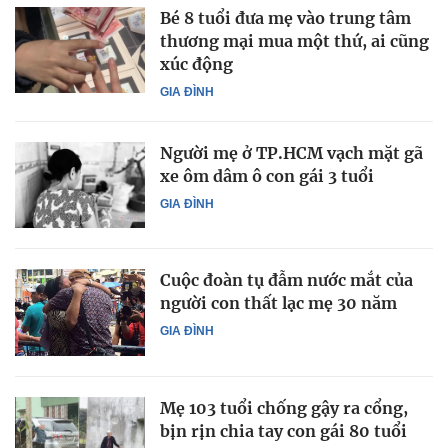
Bé 8 tuổi đưa mẹ vào trung tâm
thương mại mua một thứ, ai cũng
xúc động
GIA ĐÌNH
Người mẹ ở TP.HCM vạch mặt gã
xe ôm dâm ô con gái 3 tuổi
GIA ĐÌNH
Cuộc đoàn tụ đẫm nước mắt của
người con thất lạc mẹ 30 năm
GIA ĐÌNH
Mẹ 103 tuổi chống gậy ra cổng,
bịn rịn chia tay con gái 80 tuổi