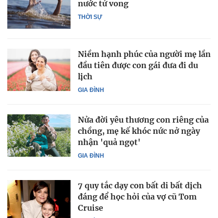
nước tử vong
THỜI SỰ
Niềm hạnh phúc của người mẹ lần
đầu tiên được con gái đưa đi du
lịch
GIA ĐÌNH
Nửa đời yêu thương con riêng của
chồng, mẹ kế khóc nức nở ngày
nhận 'quả ngọt'
GIA ĐÌNH
7 quy tắc dạy con bất di bất dịch
đáng để học hỏi của vợ cũ Tom
Cruise