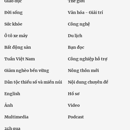
Giáo dục
Thế giới
Đời sống
Văn hóa - Giải trí
Sức khỏe
Công nghệ
Ô tô xe máy
Du lịch
Bất động sản
Bạn đọc
Tuần Việt Nam
Công nghiệp hỗ trợ
Giảm nghèo bền vững
Nông thôn mới
Dân tộc thiểu số và miền núi
Nội dung chuyên đề
English
Hồ sơ
Ảnh
Video
Multimedia
Podcast
24h qua