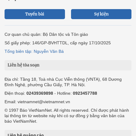
Tuyến bài
Sự kiện
Cơ quan chủ quản: Bộ Dân tộc và Tôn giáo
Số giấy phép: 146/GP-BVHTTDL, cấp ngày 17/10/2025
Tổng biên tập: Nguyễn Văn Bá
Liên hệ tòa soạn
Địa chỉ: Tầng 18, Toà nhà Cục Viễn thông (VNTA), 68 Dương
Đình Nghệ, phường Cầu Giấy, TP. Hà Nội.
Điện thoại:
02439369898
- Hotline:
0923457788
Email: vietnamnet@vietnamnet.vn
© 1997 Báo VietNamNet. All rights reserved. Chỉ được phát hành
lại thông tin từ website này khi có sự đồng ý bằng văn bản của
báo VietNamNet.
Liên hệ quảng cáo