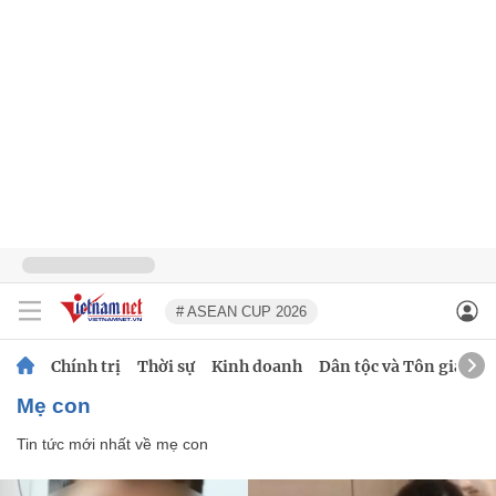
# ASEAN CUP 2026
Chính trị
Thời sự
Kinh doanh
Dân tộc và Tôn giáo
mẹ con
Tin tức mới nhất về
mẹ con