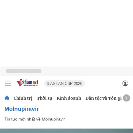
# ASEAN CUP 2026
Chính trị
Thời sự
Kinh doanh
Dân tộc và Tôn giáo
Molnupiravir
Tin tức mới nhất về
Molnupiravir