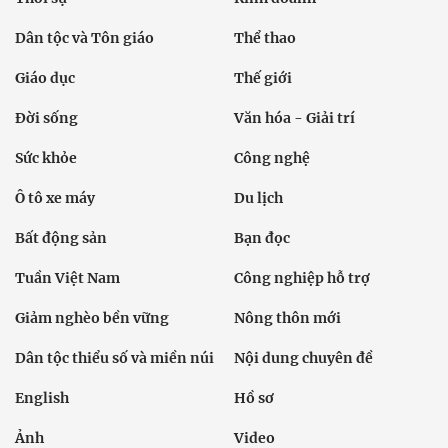
Dân tộc và Tôn giáo
Thể thao
Giáo dục
Thế giới
Đời sống
Văn hóa - Giải trí
Sức khỏe
Công nghệ
Ô tô xe máy
Du lịch
Bất động sản
Bạn đọc
Tuần Việt Nam
Công nghiệp hỗ trợ
Giảm nghèo bền vững
Nông thôn mới
Dân tộc thiểu số và miền núi
Nội dung chuyên đề
English
Hồ sơ
Ảnh
Video