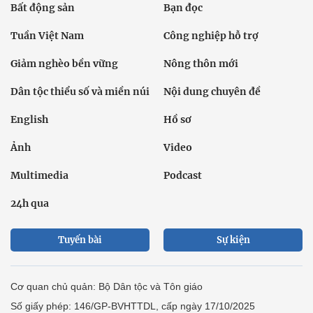
Bất động sản
Bạn đọc
Tuần Việt Nam
Công nghiệp hỗ trợ
Giảm nghèo bền vững
Nông thôn mới
Dân tộc thiểu số và miền núi
Nội dung chuyên đề
English
Hồ sơ
Ảnh
Video
Multimedia
Podcast
24h qua
Tuyến bài
Sự kiện
Cơ quan chủ quản: Bộ Dân tộc và Tôn giáo
Số giấy phép: 146/GP-BVHTTDL, cấp ngày 17/10/2025