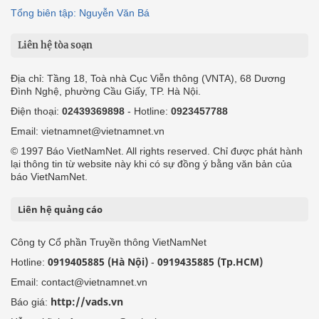
Tổng biên tập: Nguyễn Văn Bá
Liên hệ tòa soạn
Địa chỉ: Tầng 18, Toà nhà Cục Viễn thông (VNTA), 68 Dương
Đình Nghệ, phường Cầu Giấy, TP. Hà Nội.
Điện thoại:
02439369898
- Hotline:
0923457788
Email: vietnamnet@vietnamnet.vn
© 1997 Báo VietNamNet. All rights reserved. Chỉ được phát hành
lại thông tin từ website này khi có sự đồng ý bằng văn bản của
báo VietNamNet.
Liên hệ quảng cáo
Công ty Cổ phần Truyền thông VietNamNet
0919405885 (Hà Nội)
0919435885 (Tp.HCM)
Hotline:
-
Email: contact@vietnamnet.vn
http://vads.vn
Báo giá: