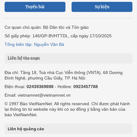
Tuyến bài
Sự kiện
Cơ quan chủ quản: Bộ Dân tộc và Tôn giáo
Số giấy phép: 146/GP-BVHTTDL, cấp ngày 17/10/2025
Tổng biên tập: Nguyễn Văn Bá
Liên hệ tòa soạn
Địa chỉ: Tầng 18, Toà nhà Cục Viễn thông (VNTA), 68 Dương
Đình Nghệ, phường Cầu Giấy, TP. Hà Nội.
Điện thoại:
02439369898
- Hotline:
0923457788
Email: vietnamnet@vietnamnet.vn
© 1997 Báo VietNamNet. All rights reserved. Chỉ được phát hành
lại thông tin từ website này khi có sự đồng ý bằng văn bản của
báo VietNamNet.
Liên hệ quảng cáo