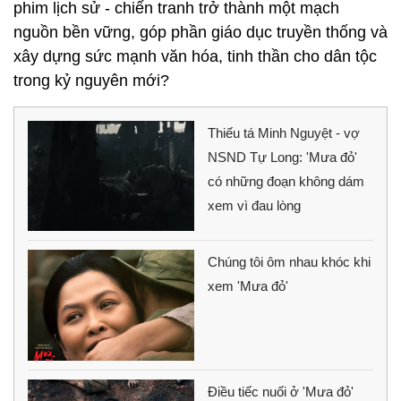
phim lịch sử - chiến tranh trở thành một mạch
nguồn bền vững, góp phần giáo dục truyền thống và
xây dựng sức mạnh văn hóa, tinh thần cho dân tộc
trong kỷ nguyên mới?
Thiếu tá Minh Nguyệt - vợ
NSND Tự Long: 'Mưa đỏ'
có những đoạn không dám
xem vì đau lòng
Chúng tôi ôm nhau khóc khi
xem 'Mưa đỏ'
Điều tiếc nuối ở 'Mưa đỏ'