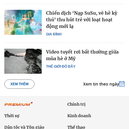
Chiến dịch ‘Nạp SuSu, vẽ hè kỳ
thú’ thu hút trẻ với loạt hoạt
động mới lạ
GIA ĐÌNH
Video tuyết rơi bất thường giữa
mùa hè ở Mỹ
THẾ GIỚI ĐÓ ĐÂY
Xem tin theo ngày
XEM THÊM
Chính trị
Thời sự
Kinh doanh
Dân tộc và Tôn giáo
Thể thao