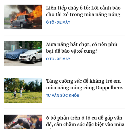
Liên tiếp cháy ô tô: Lời cảnh báo
cho tài xế trong mùa nắng nóng
Ô TÔ - XE MÁY
Mưa nắng bất chợt, có nên phủ
bạt để bảo vệ xế cưng?
Ô TÔ - XE MÁY
Tăng cường sức đề kháng trẻ em
mùa nắng nóng cùng Doppelherz
TƯ VẤN SỨC KHỎE
6 bộ phận trên ô tô cũ dễ gặp vấn
đề, cần chăm sóc đặc biệt vào mùa