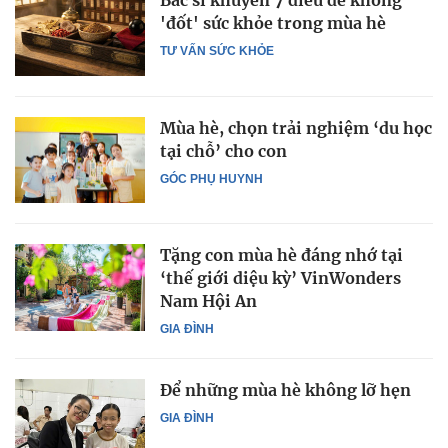
Bác sĩ khuyên 7 điều để không
'đốt' sức khỏe trong mùa hè
TƯ VẤN SỨC KHỎE
Mùa hè, chọn trải nghiệm ‘du học
tại chỗ’ cho con
GÓC PHỤ HUYNH
Tặng con mùa hè đáng nhớ tại
‘thế giới diệu kỳ’ VinWonders
Nam Hội An
GIA ĐÌNH
Để những mùa hè không lỡ hẹn
GIA ĐÌNH