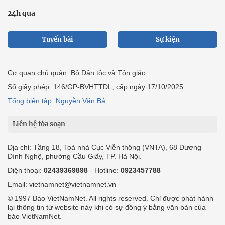
24h qua
Tuyến bài
Sự kiện
Cơ quan chủ quản: Bộ Dân tộc và Tôn giáo
Số giấy phép: 146/GP-BVHTTDL, cấp ngày 17/10/2025
Tổng biên tập: Nguyễn Văn Bá
Liên hệ tòa soạn
Địa chỉ: Tầng 18, Toà nhà Cục Viễn thông (VNTA), 68 Dương
Đình Nghệ, phường Cầu Giấy, TP. Hà Nội.
Điện thoại:
02439369898
- Hotline:
0923457788
Email: vietnamnet@vietnamnet.vn
© 1997 Báo VietNamNet. All rights reserved. Chỉ được phát hành
lại thông tin từ website này khi có sự đồng ý bằng văn bản của
báo VietNamNet.