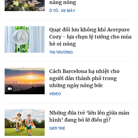
nắng nóng
Ô TÔ - XE MÁY
Quạt đối lưu không khí Acerpure
Cozy - lựa chọn lý tưởng cho mùa
hè oi nóng
THỊ TRƯỜNG
Cách Barcelona hạ nhiệt cho
người dân thành phố trong
những ngày nóng bức
VIDEO
Những đứa trẻ ‘lớn lên giữa màn
hình’ đang bỏ lỡ điều gì?
GIỚI TRẺ