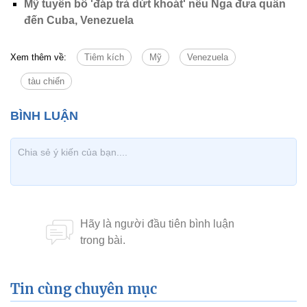
Mỹ tuyên bố 'đáp trả dứt khoát' nếu Nga đưa quân
đến Cuba, Venezuela
Xem thêm về:
Tiêm kích
Mỹ
Venezuela
tàu chiến
Tin cùng chuyên mục