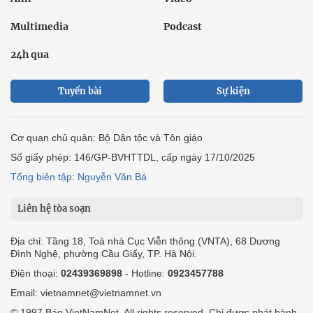
Multimedia
Podcast
24h qua
Tuyến bài
Sự kiện
Cơ quan chủ quản: Bộ Dân tộc và Tôn giáo
Số giấy phép: 146/GP-BVHTTDL, cấp ngày 17/10/2025
Tổng biên tập: Nguyễn Văn Bá
Liên hệ tòa soạn
Địa chỉ: Tầng 18, Toà nhà Cục Viễn thông (VNTA), 68 Dương
Đình Nghệ, phường Cầu Giấy, TP. Hà Nội.
Điện thoại:
02439369898
- Hotline:
0923457788
Email: vietnamnet@vietnamnet.vn
© 1997 Báo VietNamNet. All rights reserved. Chỉ được phát hành