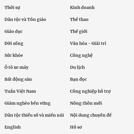
Thời sự
Kinh doanh
Dân tộc và Tôn giáo
Thể thao
Giáo dục
Thế giới
Đời sống
Văn hóa - Giải trí
Sức khỏe
Công nghệ
Ô tô xe máy
Du lịch
Bất động sản
Bạn đọc
Tuần Việt Nam
Công nghiệp hỗ trợ
Giảm nghèo bền vững
Nông thôn mới
Dân tộc thiểu số và miền núi
Nội dung chuyên đề
English
Hồ sơ