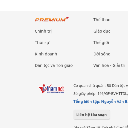
Thể thao
Chính trị
Giáo dục
Thời sự
Thế giới
Kinh doanh
Đời sống
Dân tộc và Tôn giáo
Văn hóa - Giải trí
Cơ quan chủ quản: Bộ Dân tộc v
Số giấy phép: 146/GP-BVHTTDL,
Tổng biên tập: Nguyễn Văn B
Liên hệ tòa soạn
Địa chỉ: Tầng 18, Toà nhà Cục 