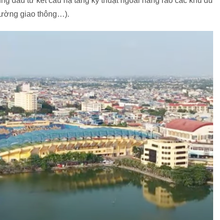
rung đầu tư kết cấu hạ tầng kỹ thuật ngoài hàng rào các khu du
 đường giao thông…).