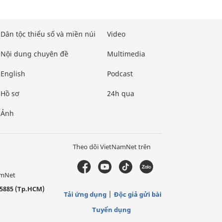
Dân tộc thiểu số và miền núi
Video
Nội dung chuyên đề
Multimedia
English
Podcast
Hồ sơ
24h qua
Ảnh
Theo dõi VietNamNet trên
amNet
5885 (Tp.HCM)
Tải ứng dụng
Độc giả gửi bài
Tuyển dụng