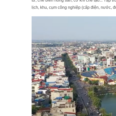
tử, chế biến nông sản, cơ khí chế tạo... Tập t
lịch, khu, cụm công nghiệp (cấp điện, nước,