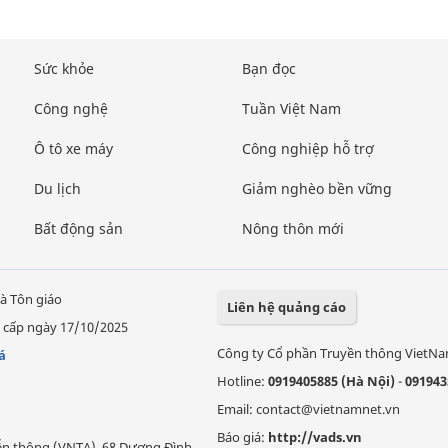
Sức khỏe
Bạn đọc
Công nghệ
Tuần Việt Nam
Ô tô xe máy
Công nghiệp hỗ trợ
Du lịch
Giảm nghèo bền vững
Bất động sản
Nông thôn mới
à Tôn giáo
Liên hệ quảng cáo
 cấp ngày 17/10/2025
Công ty Cổ phần Truyền thông VietN
á
Hotline:
0919405885 (Hà Nội)
-
091943
Email: contact@vietnamnet.vn
Báo giá:
http://vads.vn
Viễn thông (VNTA), 68 Dương Đình