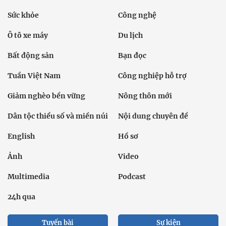
Sức khỏe
Công nghệ
Ô tô xe máy
Du lịch
Bất động sản
Bạn đọc
Tuần Việt Nam
Công nghiệp hỗ trợ
Giảm nghèo bền vững
Nông thôn mới
Dân tộc thiểu số và miền núi
Nội dung chuyên đề
English
Hồ sơ
Ảnh
Video
Multimedia
Podcast
24h qua
Tuyến bài
Sự kiện