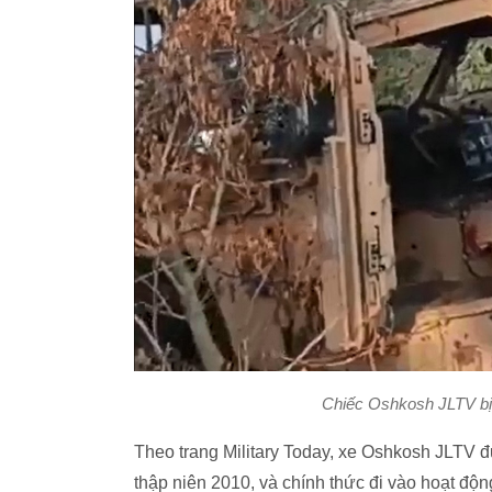
Chiếc Oshkosh JLTV bị l
Theo trang Military Today, xe Oshkosh JLTV
thập niên 2010, và chính thức đi vào hoạt độ