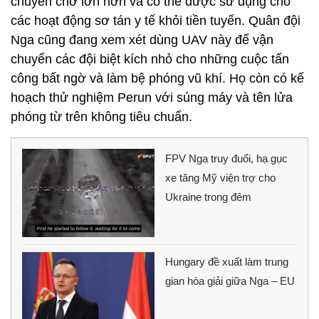
chuyên chở lớn hơn và có thể được sử dụng cho
các hoạt động sơ tán y tế khỏi tiền tuyến. Quân đội
Nga cũng đang xem xét dùng UAV này để vận
chuyển các đội biệt kích nhỏ cho những cuộc tấn
công bất ngờ và làm bệ phóng vũ khí. Họ còn có kế
hoạch thử nghiệm Perun với súng máy và tên lửa
phóng từ trên không tiêu chuẩn.
FPV Nga truy đuổi, hạ gục
xe tăng Mỹ viện trợ cho
Ukraine trong đêm
Hungary đề xuất làm trung
gian hòa giải giữa Nga – EU