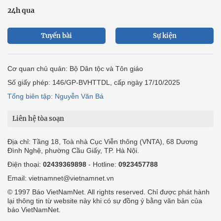
24h qua
Tuyến bài
Sự kiện
Cơ quan chủ quản: Bộ Dân tộc và Tôn giáo
Số giấy phép: 146/GP-BVHTTDL, cấp ngày 17/10/2025
Tổng biên tập: Nguyễn Văn Bá
Liên hệ tòa soạn
Địa chỉ: Tầng 18, Toà nhà Cục Viễn thông (VNTA), 68 Dương
Đình Nghệ, phường Cầu Giấy, TP. Hà Nội.
Điện thoại:
02439369898
- Hotline:
0923457788
Email: vietnamnet@vietnamnet.vn
© 1997 Báo VietNamNet. All rights reserved. Chỉ được phát hành
lại thông tin từ website này khi có sự đồng ý bằng văn bản của
báo VietNamNet.