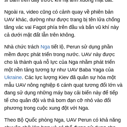
sĩ bám trên dây trước khi hạ anh xuống mặt đất.
Ngoài ra, video cũng có cảnh quay về phiên bản
UAV khác, dường như được trang bị tên lửa chống
tăng vác vai Fagot phía trên đầu và bắn vũ khí này
cả dưới mặt đất lẫn trên không.
Nhà chức trách
Nga
tiết lộ, Perun sử dụng phần
mềm được phát triển trong nước. UAV này được
cho là thành quả nỗ lực của Nga nhằm phát triển
một nền tảng tương tự như UAV Baba Yaga của
Ukraine
. Các lực lượng Kiev đã quân sự hóa một
mẫu UAV nông nghiệp 6 cánh quạt tương đối lớn và
đang sử dụng những máy bay cải biến này để tiếp
tế cho quân đội và thả bom đạn cỡ nhỏ vào đối
phương trong cuộc xung đột với Nga.
Theo Bộ Quốc phòng Nga, UAV Perun có khả năng