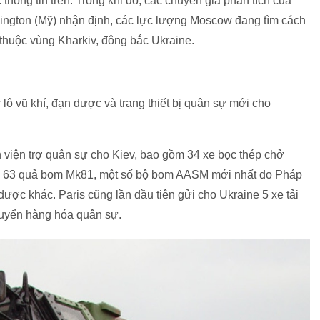
thông tin trên. Trong khi đó, các chuyên gia phân tích của
hington (Mỹ) nhận định, các lực lượng Moscow đang tìm cách
thuộc vùng Kharkiv, đông bắc Ukraine.
 lô vũ khí, đạn dược và trang thiết bị quân sự mới cho
viện trợ quân sự cho Kiev, bao gồm 34 xe bọc thép chở
, 63 quả bom Mk81, một số bộ bom AASM mới nhất do Pháp
dược khác. Paris cũng lần đầu tiên gửi cho Ukraine 5 xe tải
uyển hàng hóa quân sự.