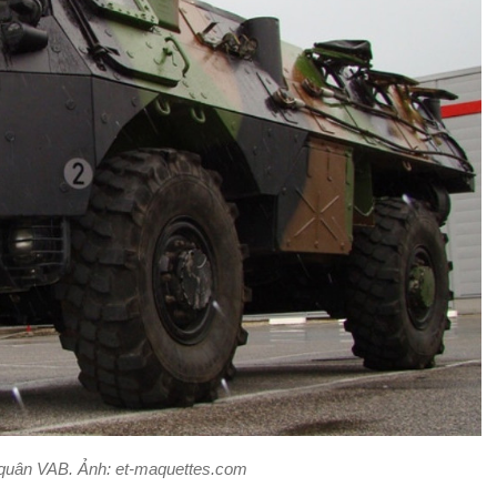
 quân VAB. Ảnh: et-maquettes.com