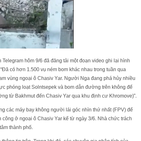
Telegram hôm 9/6 đã đăng tải một đoạn video ghi lại hình
 “Đã có hơn 1.500 vụ ném bom khác nhau trong tuần qua
nam vùng ngoại ô Chasiv Yar. Người Nga đang phá hủy nhiều
 lực phóng loạt Solntsepek và bom dẫn đường trên không để
ng từ Bakhmut đến Chasiv Yar qua khu định cư Khromove)”.
 các máy bay không người lái góc nhìn thứ nhất (FPV) để
n công ở ngoại ô Chasiv Yar kể từ ngày 3/6. Nhà chức trách
 tâm thành phố.