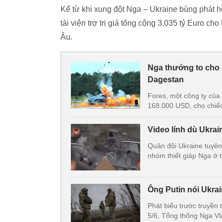
Kể từ khi xung đột Nga – Ukraine bùng phát hồ
tài viện trợ trị giá tổng cộng 3,035 tỷ Euro c
Âu.
Nga thưởng to cho a
Dagestan
Fores, một công ty của
168.000 USD, cho chiếc
Video lính dù Ukra
Quân đội Ukraine tuyên
nhóm thiết giáp Nga ở 
Ông Putin nói Ukra
Phát biểu trước truyền 
5/6, Tổng thống Nga Vl