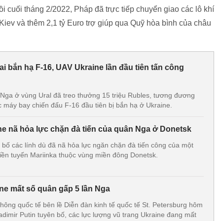
i cuối tháng 2/2022, Pháp đã trực tiếp chuyển giao các lô khí
ho Kiev và thêm 2,1 tỷ Euro trợ giúp qua Quỹ hòa bình của châu
i bắn hạ F-16, UAV Ukraine lần đầu tiên tấn công
 Nga ở vùng Ural đã treo thưởng 15 triệu Rubles, tương đương
 máy bay chiến đấu F-16 đầu tiên bị bắn hạ ở Ukraine.
ine nã hỏa lực chặn đà tiến của quân Nga ở Donetsk
 bố các lính dù đã nã hỏa lực ngăn chặn đà tiến công của một
tiền tuyến Mariinka thuộc vùng miền đông Donetsk.
ine mất số quân gấp 5 lần Nga
thông quốc tế bên lề Diễn đàn kinh tế quốc tế St. Petersburg hôm
adimir Putin tuyên bố, các lực lượng vũ trang Ukraine đang mất