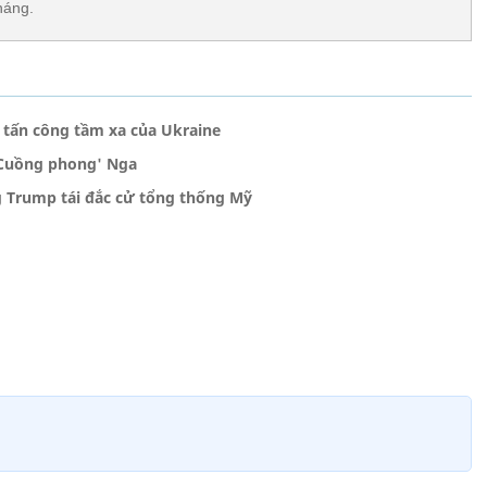
háng.
ụ tấn công tầm xa của Ukraine
'Cuồng phong' Nga
g Trump tái đắc cử tổng thống Mỹ