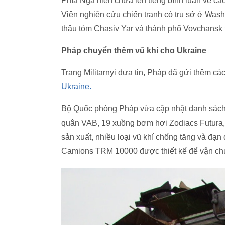
Phía Nga hiện chưa lên tiếng bình luận về các 
Viện nghiên cứu chiến tranh có trụ sở ở Was
thâu tóm Chasiv Yar và thành phố Vovchansk 
Pháp chuyển thêm vũ khí cho Ukraine
Trang Militarnyi đưa tin, Pháp đã gửi thêm các
Ukraine.
Bộ Quốc phòng Pháp vừa cập nhật danh sách 
quân VAB, 19 xuồng bơm hơi Zodiacs Futura
sản xuất, nhiều loại vũ khí chống tăng và đạn 
Camions TRM 10000 được thiết kế để vận ch