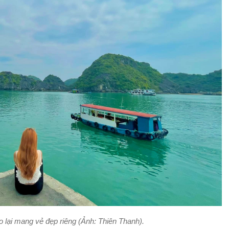
o lại mang vẻ đẹp riêng (Ảnh: Thiên Thanh).