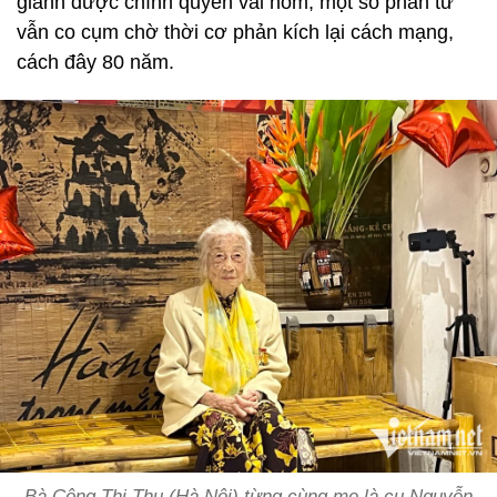
giành được chính quyền vài hôm, một số phần tử
vẫn co cụm chờ thời cơ phản kích lại cách mạng,
cách đây 80 năm.
Bà Công Thị Thu (Hà Nội) từng cùng mẹ là cụ Nguyễn