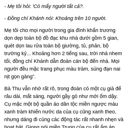
- Mẹ tôi hỏi: 'Có mấy người tất cả?.
- Đồng chí Khánh nói: Khoảng trên 10 người.
Mẹ tôi cho mọi người trong gia đình khẩn trương
dọn dẹp toàn bộ đồ đạc khu nhà dưới gồm 5 gian,
quét dọn lau rửa toàn bộ giường, tủ, phản, bộ
trường kỷ... Khoảng hơn 2 tiếng sau, trời nhá nhem
tối, đồng chí Khánh dẫn đoàn cán bộ đến nhà. Mọi
người đều mặc trang phục màu tràm, súng đạn nai
nịt gọn gàng”.
Bà Thu vẫn nhớ rất rõ, trong đoàn có một cụ già để
râu dài, mắt sáng, người gầy gò như mới ốm dậy.
Cụ mặc một bộ quần áo dân tộc miền ngược màu
xanh tràm khiến nước da của cụ cũng xanh theo,
nhưng dáng đi cùng các động tác rất nhanh nhẹn và
hoạt bát. Giọng nói miền Trung của cụ rất ấm áp.