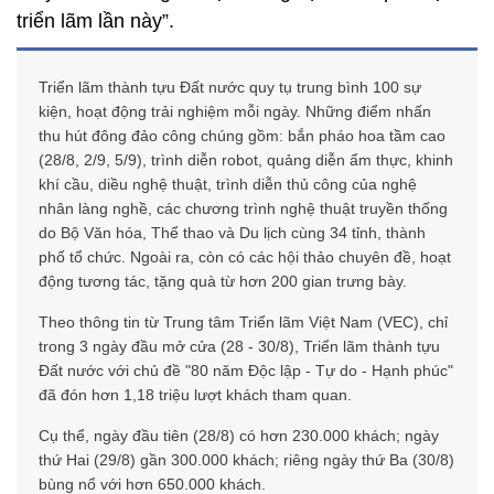
triển lãm lần này”.
Triển lãm thành tựu Đất nước quy tụ trung bình 100 sự
kiện, hoạt động trải nghiệm mỗi ngày. Những điểm nhấn
thu hút đông đảo công chúng gồm: bắn pháo hoa tầm cao
(28/8, 2/9, 5/9), trình diễn robot, quảng diễn ẩm thực, khinh
khí cầu, diều nghệ thuật, trình diễn thủ công của nghệ
nhân làng nghề, các chương trình nghệ thuật truyền thống
do Bộ Văn hóa, Thể thao và Du lịch cùng 34 tỉnh, thành
phố tổ chức. Ngoài ra, còn có các hội thảo chuyên đề, hoạt
động tương tác, tặng quà từ hơn 200 gian trưng bày.
Theo thông tin từ Trung tâm Triển lãm Việt Nam (VEC), chỉ
trong 3 ngày đầu mở cửa (28 - 30/8), Triển lãm thành tựu
Đất nước với chủ đề "80 năm Độc lập - Tự do - Hạnh phúc"
đã đón hơn 1,18 triệu lượt khách tham quan.
Cụ thể, ngày đầu tiên (28/8) có hơn 230.000 khách; ngày
thứ Hai (29/8) gần 300.000 khách; riêng ngày thứ Ba (30/8)
bùng nổ với hơn 650.000 khách.