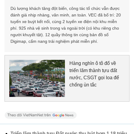
Dù lượng khách tăng đột biến, công tác tổ chức vẫn được
đánh giá nhịp nhàng, văn minh, an toàn. VEC đã bố trí: 20
tuyến xe buýt kết nối, cùng 2 tuyến xe điện nội khu miễn
phí. 925 nhà vệ sinh trong và ngoài trời (có khu riêng cho
người khuyết tật). 12 quầy thông tin cùng bản đồ số
Digimap, cẩm nang trải nghiệm phát miễn phí.
Hàng nghìn ô tô đổ về
triển lãm thành tựu đất
nước, CSGT gọi loa để
chống ùn tắc
Triển lãm thành tựu Đất nước thu hút hơn 1,18 triệu