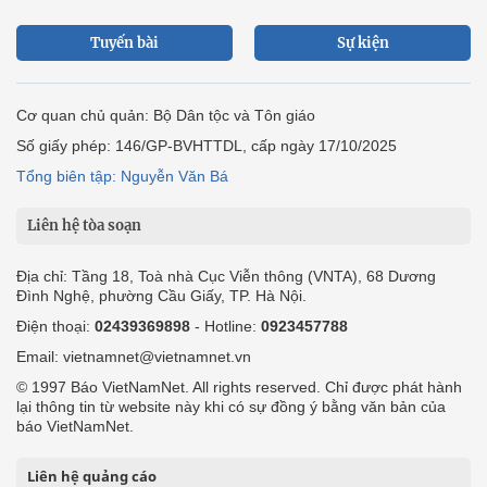
Tuyến bài
Sự kiện
Cơ quan chủ quản: Bộ Dân tộc và Tôn giáo
Số giấy phép: 146/GP-BVHTTDL, cấp ngày 17/10/2025
Tổng biên tập: Nguyễn Văn Bá
Liên hệ tòa soạn
Địa chỉ: Tầng 18, Toà nhà Cục Viễn thông (VNTA), 68 Dương
Đình Nghệ, phường Cầu Giấy, TP. Hà Nội.
Điện thoại:
02439369898
- Hotline:
0923457788
Email: vietnamnet@vietnamnet.vn
© 1997 Báo VietNamNet. All rights reserved. Chỉ được phát hành
lại thông tin từ website này khi có sự đồng ý bằng văn bản của
báo VietNamNet.
Liên hệ quảng cáo