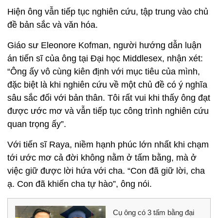
Hiện ông vẫn tiếp tục nghiên cứu, tập trung vào chủ
đề bản sắc và văn hóa.
Giáo sư Eleonore Kofman, người hướng dẫn luận
án tiến sĩ của ông tại Đại học Middlesex, nhận xét:
“Ông ấy vô cùng kiên định với mục tiêu của mình,
đặc biệt là khi nghiên cứu về một chủ đề có ý nghĩa
sâu sắc đối với bản thân. Tôi rất vui khi thấy ông đạt
được ước mơ và vẫn tiếp tục công trình nghiên cứu
quan trọng ấy”.
Với tiến sĩ Raya, niềm hạnh phúc lớn nhất khi chạm
tới ước mơ cả đời không nằm ở tấm bằng, mà ở
việc giữ được lời hứa với cha. “Con đã giữ lời, cha
ạ. Con đã khiến cha tự hào”, ông nói.
Cụ ông có 3 tấm bằng đại