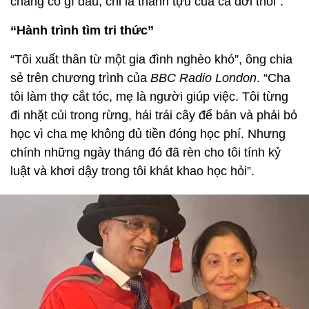
chẳng có gì đâu, chỉ là thành tựu của cả đời thôi".
“Hành trình tìm tri thức”
“Tôi xuất thân từ một gia đình nghèo khó”, ông chia
sẻ trên chương trình của
BBC Radio London
. “Cha
tôi làm thợ cắt tóc, mẹ là người giúp việc. Tôi từng
đi nhặt củi trong rừng, hái trái cây để bán và phải bỏ
học vì cha mẹ không đủ tiền đóng học phí. Nhưng
chính những ngày tháng đó đã rèn cho tôi tính kỷ
luật và khơi dậy trong tôi khát khao học hỏi”.