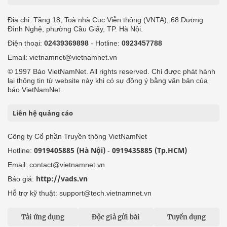
Địa chỉ: Tầng 18, Toà nhà Cục Viễn thông (VNTA), 68 Dương
Đình Nghệ, phường Cầu Giấy, TP. Hà Nội.
Điện thoại:
02439369898
- Hotline:
0923457788
Email: vietnamnet@vietnamnet.vn
© 1997 Báo VietNamNet. All rights reserved. Chỉ được phát hành
lại thông tin từ website này khi có sự đồng ý bằng văn bản của
báo VietNamNet.
Liên hệ quảng cáo
Công ty Cổ phần Truyền thông VietNamNet
0919405885 (Hà Nội)
0919435885 (Tp.HCM)
Hotline:
-
Email: contact@vietnamnet.vn
http://vads.vn
Báo giá:
Hỗ trợ kỹ thuật: support@tech.vietnamnet.vn
Tải ứng dụng
Độc giả gửi bài
Tuyển dụng