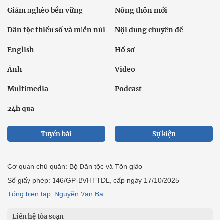
Giảm nghèo bền vững
Nông thôn mới
Dân tộc thiểu số và miền núi
Nội dung chuyên đề
English
Hồ sơ
Ảnh
Video
Multimedia
Podcast
24h qua
Tuyến bài
Sự kiện
Cơ quan chủ quản: Bộ Dân tộc và Tôn giáo
Số giấy phép: 146/GP-BVHTTDL, cấp ngày 17/10/2025
Tổng biên tập: Nguyễn Văn Bá
Liên hệ tòa soạn