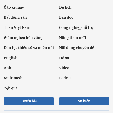
Ô tô xe máy
Du lịch
Bất động sản
Bạn đọc
Tuần Việt Nam
Công nghiệp hỗ trợ
Giảm nghèo bền vững
Nông thôn mới
Dân tộc thiểu số và miền núi
Nội dung chuyên đề
English
Hồ sơ
Ảnh
Video
Multimedia
Podcast
24h qua
Tuyến bài
Sự kiện