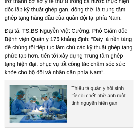
trở thành cơ sở y tế thứ 8 trong cả nước thực hiện
độc lập kỹ thuật ghép gan, đồng thời là trung tâm
ghép tạng hàng đầu của quân đội tại phía Nam.
Đại tá, TS.BS Nguyễn Việt Cường, Phó Giám đốc
Bệnh viện Quân y 175 khẳng định: "Đây là nền tảng
để chúng tôi tiếp tục làm chủ các kỹ thuật ghép tạng
phức tạp hơn, tiến tới xây dựng Trung tâm ghép
tạng hiện đại, phục vụ tốt công tác chăm sóc sức
khỏe cho bộ đội và nhân dân phía Nam".
Thiếu tá quân y hồi sinh
'từ cõi chết' nhờ anh ruột
tình nguyện hiến gan