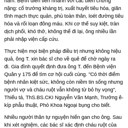
năm. Bệnh diễn tiến nhanh với các biến chứng
nặng: cổ trướng kháng trị, xuất huyết tiêu hóa, giãn
tĩnh mạch thực quản, phù toàn thân, loét đường tiêu
hóa và rối loạn đông máu. Khi cơ thể suy kiệt, tràn
dịch phổi, khó thở, không thể đi lại, ông nhiều lần
phải nhập viện cấp cứu.
Thực hiện mọi biện pháp điều trị nhưng không hiệu
quả, ông T. xin bác sĩ cho về quê để chờ ngày ra
đi. Gia đình quyết định đưa ông T. đến Bệnh viện
Quân y 175 để tìm cơ hội cuối cùng. "Có thời điểm
bệnh nhân kiệt sức, không còn niềm tin sống nhưng
người vợ và cháu ruột vẫn không từ bỏ hy vọng",
Thiếu tá, ThS.BS.CKI Nguyễn Văn Mạnh, Trưởng ê-
kíp phẫu thuật, Phó Khoa Ngoại bụng cho biết.
Nhiều người thân tự nguyện hiến gan cho ông. Sau
khi xét nghiệm, các bác sĩ xác định cháu ruột của