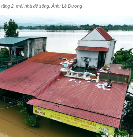
n tầng 2, mái nhà để sống. Ảnh: Lê Dương