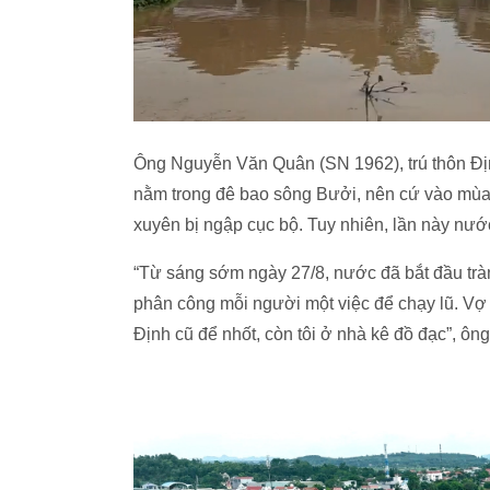
Ông Nguyễn Văn Quân (SN 1962), trú thôn Địn
nằm trong đê bao sông Bưởi, nên cứ vào mùa
xuyên bị ngập cục bộ. Tuy nhiên, lần này nướ
“Từ sáng sớm ngày 27/8, nước đã bắt đầu trà
phân công mỗi người một việc để chạy lũ. Vợ
Định cũ để nhốt, còn tôi ở nhà kê đồ đạc”, ôn