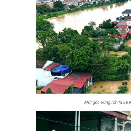
Một góc vùng rốn lũ xã