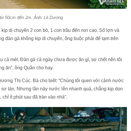
từ 50cm đến 2m. Ảnh: Lê Dương
kịp di chuyển 2 con bò, 1 con trâu đến nơi cao. Số lợn và
êng đàn gà không kịp di chuyển, ông buộc phải để tạm trên
u cả mét. Đàn gà cả ngày chưa được ăn gì, sợ chết nên tôi
úng ăn”, ông Quân cho hay.
rương Thị Cúc. Bà cho biết: “Chúng tôi quen với cảnh nước
i sơ tán. Nhưng lần này nước lên nhanh quá, chẳng kịp dọn
chỉ ít phút sau đã tràn vào nhà”.