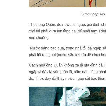
Nước ngập sâu 
Theo ông Quân, do nước lên gấp, gia đình chỉ 
chó thì phải đưa lên tầng hai để nuôi tạm. Ri
nóc chuồng.
“Nước dâng cao quá, trong nhà tôi đã ngập sâ
phải lội ra ngoài (nước sâu tới cổ) để cho ch
Cách nhà ông Quân không xa là gia đình bà T
ngập vì đây là vùng rốn lũ, năm nào cũng phả
đồ. Thức dậy đã thấy nước ngập sát bậc thềm, 