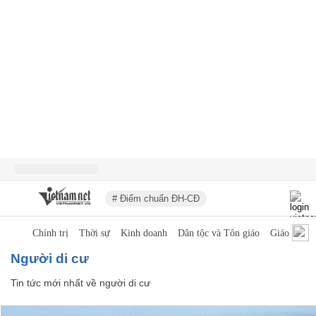
# Điểm chuẩn ĐH-CĐ
Chính trị
Thời sự
Kinh doanh
Dân tộc và Tôn giáo
Giáo dục
người di cư
Tin tức mới nhất về
người di cư