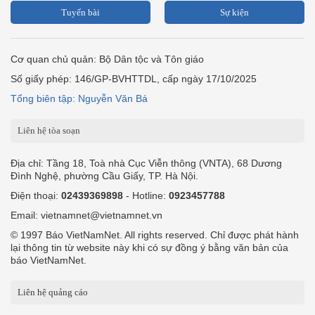
Tuyến bài
Sự kiện
Cơ quan chủ quản: Bộ Dân tộc và Tôn giáo
Số giấy phép: 146/GP-BVHTTDL, cấp ngày 17/10/2025
Tổng biên tập: Nguyễn Văn Bá
Liên hệ tòa soạn
Địa chỉ: Tầng 18, Toà nhà Cục Viễn thông (VNTA), 68 Dương
Đình Nghệ, phường Cầu Giấy, TP. Hà Nội.
Điện thoại:
02439369898
- Hotline:
0923457788
Email: vietnamnet@vietnamnet.vn
© 1997 Báo VietNamNet. All rights reserved. Chỉ được phát hành
lại thông tin từ website này khi có sự đồng ý bằng văn bản của
báo VietNamNet.
Liên hệ quảng cáo