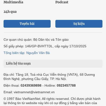
Multimedia
Podcast
24h qua
Tuyến bài
Sự kiện
Cơ quan chủ quản: Bộ Dân tộc và Tôn giáo
Số giấy phép: 146/GP-BVHTTDL, cấp ngày 17/10/2025
Tổng biên tập: Nguyễn Văn Bá
Liên hệ tòa soạn
Địa chỉ: Tầng 18, Toà nhà Cục Viễn thông (VNTA), 68 Dương
Đình Nghệ, phường Cầu Giấy, TP. Hà Nội.
Điện thoại:
02439369898
- Hotline:
0923457788
Email: vietnamnet@vietnamnet.vn
© 1997 Báo VietNamNet. All rights reserved. Chỉ được phát hành
lại thông tin từ website này khi có sự đồng ý bằng văn bản của