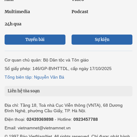
Multimedia
Podcast
24h qua
Tuyến bài
Sự kiện
Cơ quan chủ quản: Bộ Dân tộc và Tôn giáo
Số giấy phép: 146/GP-BVHTTDL, cấp ngày 17/10/2025
Tổng biên tập: Nguyễn Văn Bá
Liên hệ tòa soạn
Địa chỉ: Tầng 18, Toà nhà Cục Viễn thông (VNTA), 68 Dương
Đình Nghệ, phường Cầu Giấy, TP. Hà Nội.
Điện thoại:
02439369898
- Hotline:
0923457788
Email: vietnamnet@vietnamnet.vn
© 1997 Báo VietNamNet. All rights reserved. Chỉ được phát hành