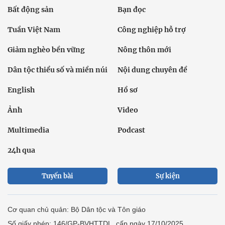
Bất động sản
Bạn đọc
Tuần Việt Nam
Công nghiệp hỗ trợ
Giảm nghèo bền vững
Nông thôn mới
Dân tộc thiểu số và miền núi
Nội dung chuyên đề
English
Hồ sơ
Ảnh
Video
Multimedia
Podcast
24h qua
Tuyến bài
Sự kiện
Cơ quan chủ quản: Bộ Dân tộc và Tôn giáo
Số giấy phép: 146/GP-BVHTTDL, cấp ngày 17/10/2025