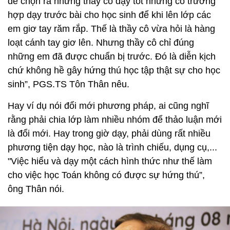
để chọn ra những thầy cô dạy tốt nhưng có trường
hợp dạy trước bài cho học sinh để khi lên lớp các
em giơ tay răm rắp. Thế là thầy cô vừa hỏi là hàng
loạt cánh tay giơ lên. Nhưng thầy cô chỉ đúng
những em đã được chuẩn bị trước. Đó là diễn kịch
chứ không hề gây hứng thú học tập thật sự cho học
sinh”, PGS.TS Tôn Thân nêu.
Hay ví dụ nói đổi mới phương pháp, ai cũng nghĩ
rằng phải chia lớp làm nhiều nhóm để thảo luận mới
là đổi mới. Hay trong giờ dạy, phải dùng rất nhiều
phương tiện dạy học, nào là trình chiếu, dụng cụ,...
"Việc hiểu và dạy một cách hình thức như thế làm
cho việc học Toán không có được sự hứng thú”,
ông Thân nói.