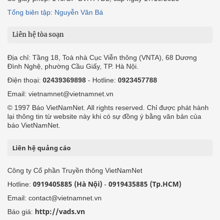
Tổng biên tập: Nguyễn Văn Bá
Liên hệ tòa soạn
Địa chỉ: Tầng 18, Toà nhà Cục Viễn thông (VNTA), 68 Dương
Đình Nghệ, phường Cầu Giấy, TP. Hà Nội.
Điện thoại:
02439369898
- Hotline:
0923457788
Email: vietnamnet@vietnamnet.vn
© 1997 Báo VietNamNet. All rights reserved. Chỉ được phát hành
lại thông tin từ website này khi có sự đồng ý bằng văn bản của
báo VietNamNet.
Liên hệ quảng cáo
Công ty Cổ phần Truyền thông VietNamNet
0919405885 (Hà Nội)
0919435885 (Tp.HCM)
Hotline:
-
Email: contact@vietnamnet.vn
http://vads.vn
Báo giá: