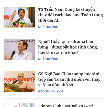
TS Trần Nam Dũng kể chuyện
thay đổi cách dạy, học Toán trong
thời đại AI
NHÀ TRƯỜNG
Người thầy tạo ra drama hào
hứng, ‘đừng bắt học sinh uống,
hãy làm các em khát’
NHÀ TRƯỜNG
GS Ngô Bảo Châu mong học sinh
tiếp cận Toán như niềm vui thay
vì 'đau đớn khổ sở'
GÓC PHỤ HUYNH
Eduten Club Festival 2024 và