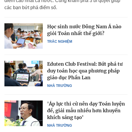
điểm cao nhất cả nước. Cùng khám phá 3 bí quyết giúp
các bạn bứt phá điểm số.
Học sinh nước Đông Nam Á nào
giỏi Toán nhất thế giới?
TRẮC NGHIỆM
Eduten Club Festival: Bứt phá tư
duy toán học qua phương pháp
giáo dục Phần Lan
NHÀ TRƯỜNG
'Áp lực thi cử nên dạy Toán luyện
đề, giải mẫu nhiều hơn khuyến
khích sáng tạo'
NHÀ TRƯỜNG