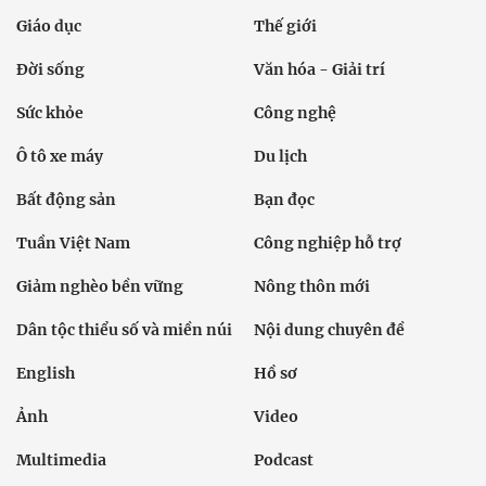
Giáo dục
Thế giới
Đời sống
Văn hóa - Giải trí
Sức khỏe
Công nghệ
Ô tô xe máy
Du lịch
Bất động sản
Bạn đọc
Tuần Việt Nam
Công nghiệp hỗ trợ
Giảm nghèo bền vững
Nông thôn mới
Dân tộc thiểu số và miền núi
Nội dung chuyên đề
English
Hồ sơ
Ảnh
Video
Multimedia
Podcast