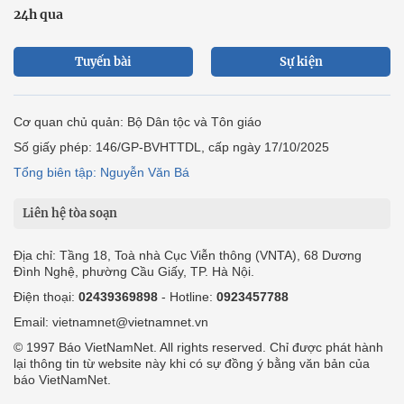
24h qua
Tuyến bài
Sự kiện
Cơ quan chủ quản: Bộ Dân tộc và Tôn giáo
Số giấy phép: 146/GP-BVHTTDL, cấp ngày 17/10/2025
Tổng biên tập: Nguyễn Văn Bá
Liên hệ tòa soạn
Địa chỉ: Tầng 18, Toà nhà Cục Viễn thông (VNTA), 68 Dương
Đình Nghệ, phường Cầu Giấy, TP. Hà Nội.
Điện thoại:
02439369898
- Hotline:
0923457788
Email: vietnamnet@vietnamnet.vn
© 1997 Báo VietNamNet. All rights reserved. Chỉ được phát hành
lại thông tin từ website này khi có sự đồng ý bằng văn bản của
báo VietNamNet.