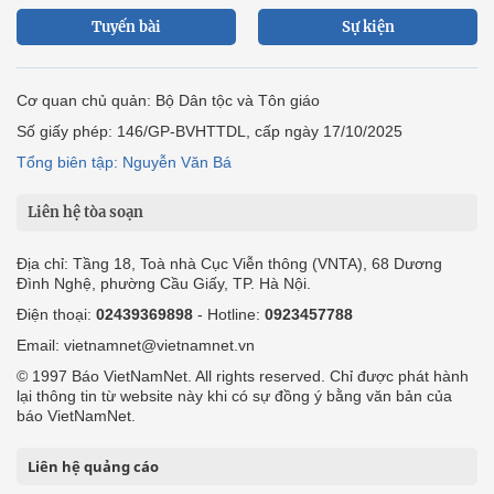
Tuyến bài
Sự kiện
Cơ quan chủ quản: Bộ Dân tộc và Tôn giáo
Số giấy phép: 146/GP-BVHTTDL, cấp ngày 17/10/2025
Tổng biên tập: Nguyễn Văn Bá
Liên hệ tòa soạn
Địa chỉ: Tầng 18, Toà nhà Cục Viễn thông (VNTA), 68 Dương
Đình Nghệ, phường Cầu Giấy, TP. Hà Nội.
Điện thoại:
02439369898
- Hotline:
0923457788
Email: vietnamnet@vietnamnet.vn
© 1997 Báo VietNamNet. All rights reserved. Chỉ được phát hành
lại thông tin từ website này khi có sự đồng ý bằng văn bản của
báo VietNamNet.
Liên hệ quảng cáo