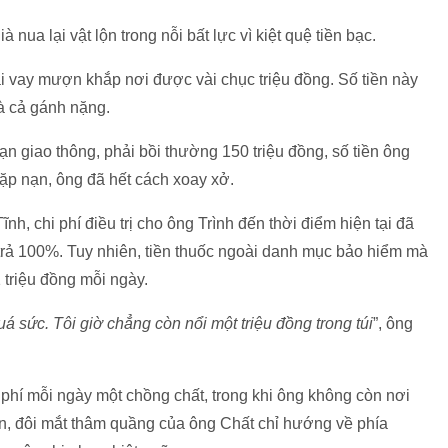
 nua lại vật lộn trong nỗi bất lực vì kiệt quệ tiền bạc.
ải vay mượn khắp nơi được vài chục triệu đồng. Số tiền này
à cả gánh nặng.
n giao thông, phải bồi thường 150 triệu đồng, số tiền ông
 gặp nạn, ông đã hết cách xoay xở.
nh, chi phí điều trị cho ông Trình đến thời điểm hiện tại đã
trả 100%. Tuy nhiên, tiền thuốc ngoài danh mục bảo hiểm mà
1 triệu đồng mỗi ngày.
uá sức. Tôi giờ chẳng còn nổi một triệu đồng trong túi
”, ông
hi phí mỗi ngày một chồng chất, trong khi ông không còn nơi
n, đôi mắt thâm quầng của ông Chất chỉ hướng về phía