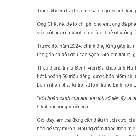
Trong khi em trai hôn mê sâu, người anh trai già
Ông Chất kể, để lo chi phí cho em, ông đã ph
với một người quanh năm làm thuê như ông l
Trước đó, năm 2024, chính ông từng gặp tai nạ
tích góp cả đời đều cạn sạch. Giờ em trai lại
Theo thông tin từ Bệnh viện Đa khoa tỉnh Hà Tĩ
hết khoảng 50 triệu đồng, được bảo hiểm chi 
bệnh nhân phải tự trả rất lớn, trung bình hơn 
“
Với hoàn cảnh của anh em tôi, số tiền ấy là q
Chất nói trong nước mắt.
Giờ đây, em trai đang cần điều trị tích cực, c
nào để vay mượn. Những đêm trắng triền miê