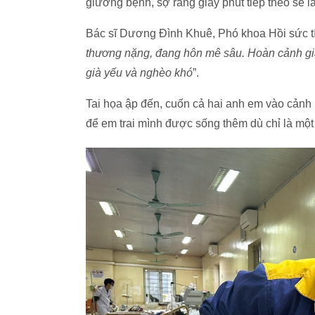
giường bệnh, sợ rằng giây phút tiếp theo sẽ là
Bác sĩ Dương Đình Khuê, Phó khoa Hồi sức tíc
thương nặng, đang hôn mê sâu. Hoàn cảnh gi
già yếu và nghèo khó
”.
Tai họa ập đến, cuốn cả hai anh em vào cảnh 
để em trai mình được sống thêm dù chỉ là mộ