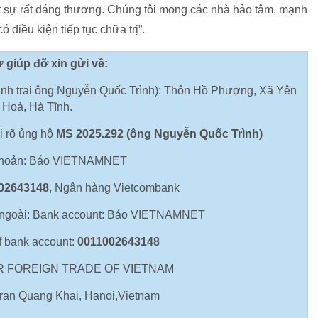
hật sự rất đáng thương. Chúng tôi mong các nhà hảo tâm, mạnh
điều kiện tiếp tục chữa trị”.
 giúp đỡ xin gửi về:
h trai ông Nguyễn Quốc Trình): Thôn Hồ Phượng, Xã Yên
Hoà, Hà Tĩnh.
 rõ ủng hộ
MS 2025.292 (ông Nguyễn Quốc Trình)
khoản: Báo VIETNAMNET
02643148
, Ngân hàng Vietcombank
 ngoài: Bank account: Báo VIETNAMNET
f bank account:
0011002643148
OR FOREIGN TRADE OF VIETNAM
Tran Quang Khai, Hanoi,Vietnam