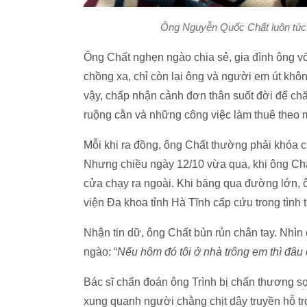
Ông Nguyễn Quốc Chất luôn túc 
Ông Chất nghẹn ngào chia sẻ, gia đình ông vố
chồng xa, chỉ còn lại ông và người em út kh
vậy, chấp nhận cảnh đơn thân suốt đời để ch
ruộng cằn và những công việc làm thuê theo
Mỗi khi ra đồng, ông Chất thường phải khóa c
Nhưng chiều ngày 12/10 vừa qua, khi ông Chấ
cửa chạy ra ngoài. Khi băng qua đường lớn, ô
viện Đa khoa tỉnh Hà Tĩnh cấp cứu trong tình 
Nhận tin dữ, ông Chất bủn rủn chân tay. Nhìn 
ngào: “
Nếu hôm đó tôi ở nhà trông em thì đâu
Bác sĩ chẩn đoán ông Trình bị chấn thương sọ
xung quanh người chằng chịt dây truyền hỗ t