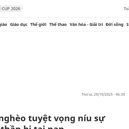
 CUP 2026
Tu
giáo
Giáo dục
Thế giới
Thể thao
Văn hóa - Giải trí
Đời sống
S
thứ tư, 29/10/2025 - 06:30
nghèo tuyệt vọng níu sự
thần bị tai nạn