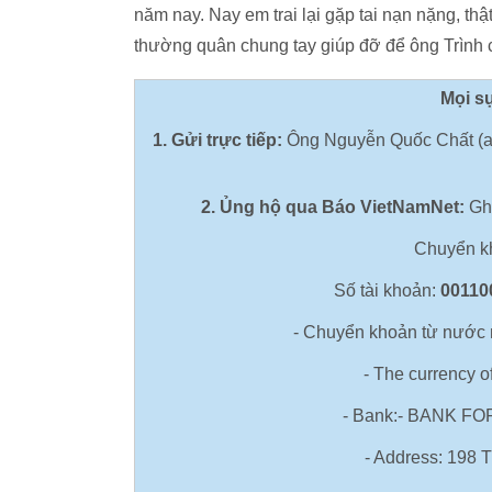
năm nay. Nay em trai lại gặp tai nạn nặng, t
thường quân chung tay giúp đỡ để ông Trình có 
Mọi sự
1. Gửi trực tiếp:
Ông Nguyễn Quốc Chất (an
2. Ủng hộ qua Báo VietNamNet:
Ghi
Chuyển 
Số tài khoản:
00110
- Chuyển khoản từ nước
- The currency o
- Bank:- BANK F
- Address: 198 