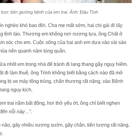
trực bên giường bệnh của em trai. Ảnh: Đậu Tình
n nghèo khó bao đời. Cha mẹ mất sớm, hai chị gái đi lấy
ông tỉnh táo. Thương em không nơi nương tựa, ông Chất ở
ăm sóc cho em. Cuộc sống của hai anh em dựa vào vài sào
 mùa nên quanh năm túng quẫn.
ửa nhốt em trong nhà để tránh đi lang thang gây nguy hiểm.
t đi làm thuê, ông Trình không biết bằng cách nào đã mở
ng bị xe máy tông trúng, chấn thương rất nặng, vào Bệnh
trạng nguy kịch.
em trai nằm bất động, hơi thở yếu ớt, ông chỉ biết nghẹn
 đến nỗi này…
”.
 não, gãy nhiều xương sườn, gãy chân, tiên lượng rất nặng,
rợ.