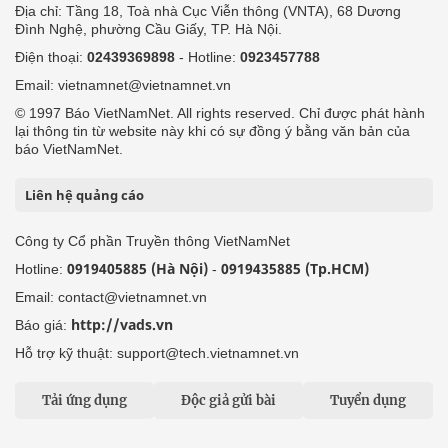
Địa chỉ: Tầng 18, Toà nhà Cục Viễn thông (VNTA), 68 Dương
Đình Nghệ, phường Cầu Giấy, TP. Hà Nội.
Điện thoại:
02439369898
- Hotline:
0923457788
Email: vietnamnet@vietnamnet.vn
© 1997 Báo VietNamNet. All rights reserved. Chỉ được phát hành
lại thông tin từ website này khi có sự đồng ý bằng văn bản của
báo VietNamNet.
Liên hệ quảng cáo
Công ty Cổ phần Truyền thông VietNamNet
0919405885 (Hà Nội)
0919435885 (Tp.HCM)
Hotline:
-
Email: contact@vietnamnet.vn
http://vads.vn
Báo giá:
Hỗ trợ kỹ thuật: support@tech.vietnamnet.vn
Tải ứng dụng
Độc giả gửi bài
Tuyển dụng