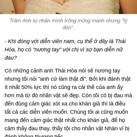
Trâm Anh tự nhận mình trông mỏng manh nhưng "lỳ
đòn".
- Khi đóng với diễn viên nam, cụ thể ở đây là Thái
Hòa, họ có "nương tay" với chị vì sợ bạn diễn nữ
đau?
Có những cảnh anh Thái Hòa nói sẽ nương tay
nhưng tôi nói "anh cứ làm thật đi". Bởi khi đánh thật
ít nhất 50% lực thì nó cũng ra cái thế của anh ấy
hơn mà từ đó nhân vật sẽ đẹp. Còn tôi có bị đau mà
đến đúng cảm giác xót xa cho khán giả thì là điều
tất cả các diễn viên muốn. Chúng tôi ai cũng muốn
mang đến cảm giác thật nhất cho khán giả, để họ
cảm thấy đau thay, thấy tội cho nhân vật Nhàn vì bị
đánh không thương tiếc.