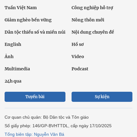
Tuần Việt Nam
Công nghiệp hỗ trợ
Giảm nghèo bền vững
Nông thôn mới
Dân tộc thiểu số và miền núi
Nội dung chuyên đề
English
Hồ sơ
Ảnh
Video
Multimedia
Podcast
24h qua
Tuyến bài
Sự kiện
Cơ quan chủ quản: Bộ Dân tộc và Tôn giáo
Số giấy phép: 146/GP-BVHTTDL, cấp ngày 17/10/2025
Tổng biên tập: Nguyễn Văn Bá