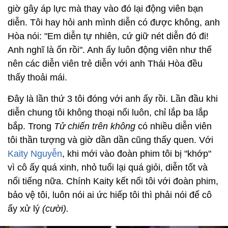
giờ gây áp lực mà thay vào đó lại động viên bạn
diễn. Tôi hay hỏi anh mình diễn có được không, anh
Hòa nói: "Em diễn tự nhiên, cứ giữ nét diễn đó đi!
Anh nghĩ là ổn rồi". Anh ấy luôn động viên như thế
nên các diễn viên trẻ diễn với anh Thái Hòa đều
thấy thoải mái.
Đây là lần thứ 3 tôi đóng với anh ấy rồi. Lần đầu khi
diễn chung tôi không thoại nổi luôn, chỉ lắp ba lắp
bắp. Trong
Tử chiến trên không
có nhiều diễn viên
tôi thần tượng và giờ dần dần cũng thấy quen. Với
Kaity Nguyễn
, khi mới vào đoàn phim tôi bị "khớp"
vì cô ấy quá xinh, nhỏ tuổi lại quá giỏi, diễn tốt và
nổi tiếng nữa. Chính Kaity kết nối tôi với đoàn phim,
bảo vệ tôi, luôn nói ai ức hiếp tôi thì phải nói để cô
ấy xử lý
(cười).