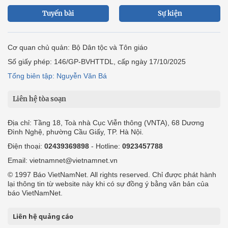
Tuyến bài
Sự kiện
Cơ quan chủ quản: Bộ Dân tộc và Tôn giáo
Số giấy phép: 146/GP-BVHTTDL, cấp ngày 17/10/2025
Tổng biên tập: Nguyễn Văn Bá
Liên hệ tòa soạn
Địa chỉ: Tầng 18, Toà nhà Cục Viễn thông (VNTA), 68 Dương
Đình Nghệ, phường Cầu Giấy, TP. Hà Nội.
Điện thoại:
02439369898
- Hotline:
0923457788
Email: vietnamnet@vietnamnet.vn
© 1997 Báo VietNamNet. All rights reserved. Chỉ được phát hành
lại thông tin từ website này khi có sự đồng ý bằng văn bản của
báo VietNamNet.
Liên hệ quảng cáo