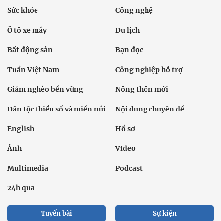
Sức khỏe
Công nghệ
Ô tô xe máy
Du lịch
Bất động sản
Bạn đọc
Tuần Việt Nam
Công nghiệp hỗ trợ
Giảm nghèo bền vững
Nông thôn mới
Dân tộc thiểu số và miền núi
Nội dung chuyên đề
English
Hồ sơ
Ảnh
Video
Multimedia
Podcast
24h qua
Tuyến bài
Sự kiện