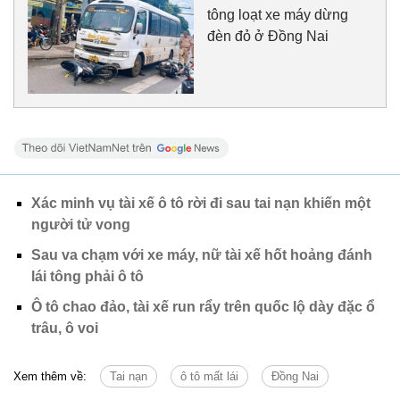
tông loạt xe máy dừng
đèn đỏ ở Đồng Nai
Xác minh vụ tài xế ô tô rời đi sau tai nạn khiến một
người tử vong
Sau va chạm với xe máy, nữ tài xế hốt hoảng đánh
lái tông phải ô tô
Ô tô chao đảo, tài xế run rẩy trên quốc lộ dày đặc ổ
trâu, ô voi
Xem thêm về:
Tai nạn
ô tô mất lái
Đồng Nai