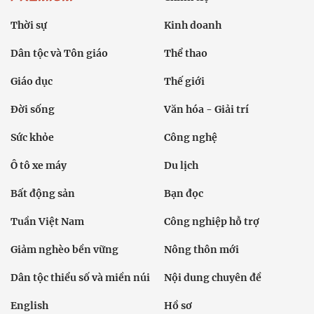
Thời sự
Kinh doanh
Dân tộc và Tôn giáo
Thể thao
Giáo dục
Thế giới
Đời sống
Văn hóa - Giải trí
Sức khỏe
Công nghệ
Ô tô xe máy
Du lịch
Bất động sản
Bạn đọc
Tuần Việt Nam
Công nghiệp hỗ trợ
Giảm nghèo bền vững
Nông thôn mới
Dân tộc thiểu số và miền núi
Nội dung chuyên đề
English
Hồ sơ