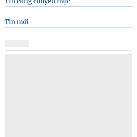
Tin cùng chuyên mục
Tin mới