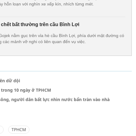
y hỗn loạn với nghìn xe xếp kín, nhích từng mét.
chết bất thường trên cầu Bình Lợi
ojek nằm gục trên vỉa hè cầu Bình Lợi, phía dưới mặt đường có
g các mảnh vỡ nghi có liên quan đến vụ việc.
ên dữ dội
 trong 10 ngày ở TPHCM
ông, người dân bất lực nhìn nước bẩn tràn vào nhà
g
TPHCM