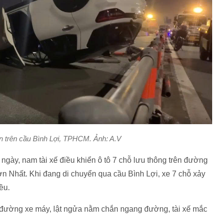
ạn trên cầu Bình Lợi, TPHCM. Ảnh: A.V
ngày, nam tài xế điều khiển ô tô 7 chỗ lưu thông trên đường
 Nhất. Khi đang di chuyển qua cầu Bình Lợi, xe 7 chỗ xảy
ều.
 đường xe máy, lật ngửa nằm chắn ngang đường, tài xế mắc