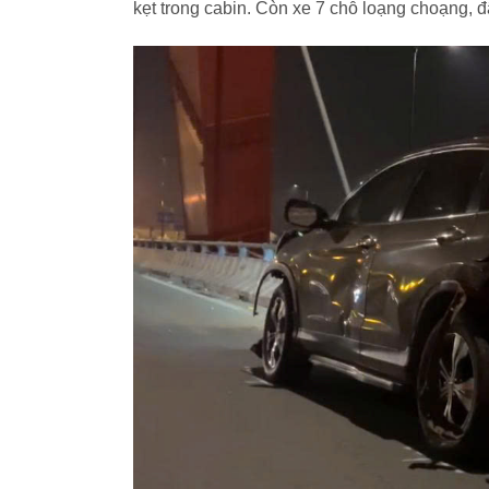
kẹt trong cabin. Còn xe 7 chỗ loạng choạng, 