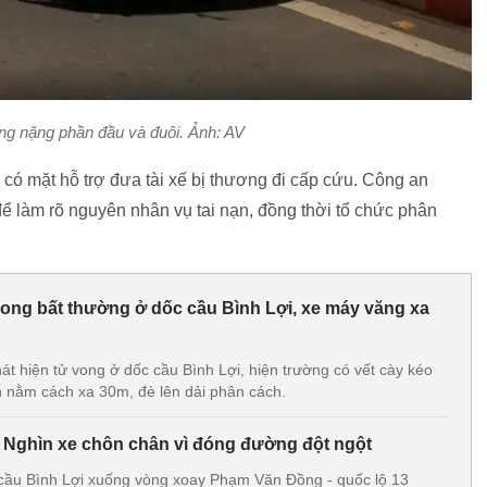
ng nặng phần đầu và đuôi. Ảnh: AV
có mặt hỗ trợ đưa tài xế bị thương đi cấp cứu. Công an
ể làm rõ nguyên nhân vụ tai nạn, đồng thời tổ chức phân
ong bất thường ở dốc cầu Bình Lợi, xe máy văng xa
t hiện tử vong ở dốc cầu Bình Lợi, hiện trường có vết cày kéo
 nằm cách xa 30m, đè lên dải phân cách.
t: Nghìn xe chôn chân vì đóng đường đột ngột
 cầu Bình Lợi xuống vòng xoay Phạm Văn Đồng - quốc lộ 13