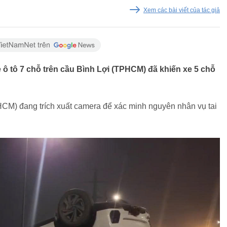
Xem các bài viết của tác giả
 ô tô 7 chỗ trên cầu Bình Lợi (TPHCM) đã khiến xe 5 chỗ
M) đang trích xuất camera để xác minh nguyên nhân vụ tai