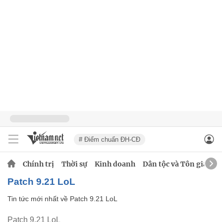
# Điểm chuẩn ĐH-CĐ
Chính trị
Thời sự
Kinh doanh
Dân tộc và Tôn giáo
Patch 9.21 LoL
Tin tức mới nhất về
Patch 9.21 LoL
Patch 9.21 LoL