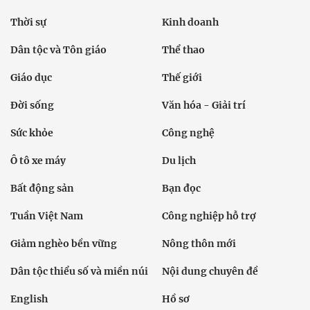
Thời sự
Kinh doanh
Dân tộc và Tôn giáo
Thể thao
Giáo dục
Thế giới
Đời sống
Văn hóa - Giải trí
Sức khỏe
Công nghệ
Ô tô xe máy
Du lịch
Bất động sản
Bạn đọc
Tuần Việt Nam
Công nghiệp hỗ trợ
Giảm nghèo bền vững
Nông thôn mới
Dân tộc thiểu số và miền núi
Nội dung chuyên đề
English
Hồ sơ