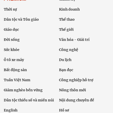
Thời sự
Kinh doanh
Dân tộc và Tôn giáo
Thể thao
Giáo dục
Thế giới
Đời sống
Văn hóa - Giải trí
Sức khỏe
Công nghệ
Ô tô xe máy
Du lịch
Bất động sản
Bạn đọc
Tuần Việt Nam
Công nghiệp hỗ trợ
Giảm nghèo bền vững
Nông thôn mới
Dân tộc thiểu số và miền núi
Nội dung chuyên đề
English
Hồ sơ