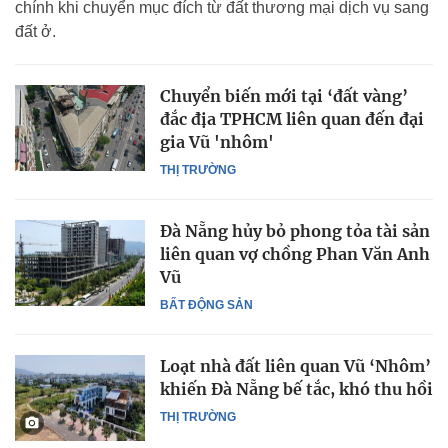
chính khi chuyển mục đích từ đất thương mại dịch vụ sang
đất ở.
Chuyển biến mới tại ‘đất vàng’
đắc địa TPHCM liên quan đến đại
gia Vũ 'nhôm'
THỊ TRƯỜNG
Đà Nẵng hủy bỏ phong tỏa tài sản
liên quan vợ chồng Phan Văn Anh
Vũ
BẤT ĐỘNG SẢN
Loạt nhà đất liên quan Vũ ‘Nhôm’
khiến Đà Nẵng bế tắc, khó thu hồi
THỊ TRƯỜNG