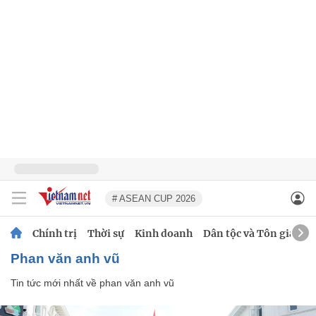
# ASEAN CUP 2026
Chính trị
Thời sự
Kinh doanh
Dân tộc và Tôn giáo
phan văn anh vũ
Tin tức mới nhất về
phan văn anh vũ