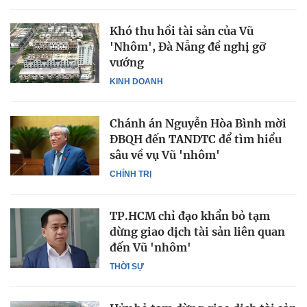
Khó thu hồi tài sản của Vũ
'Nhôm', Đà Nẵng đề nghị gỡ
vướng
KINH DOANH
Chánh án Nguyễn Hòa Bình mời
ĐBQH đến TANDTC để tìm hiểu
sâu về vụ Vũ 'nhôm'
CHÍNH TRỊ
TP.HCM chỉ đạo khẩn bỏ tạm
dừng giao dịch tài sản liên quan
đến Vũ 'nhôm'
THỜI SỰ