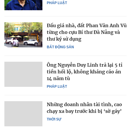
PHÁP LUẬT
Đấu giá nhà, đất Phan Văn Anh Vũ
từng cho cựu Bí thư Đà Nẵng và
thư ký sử dụng
BẤT ĐỘNG SẢN
Ông Nguyễn Duy Linh trả lại 5 tỉ
tiền hối lộ, không kháng cáo án
14 năm tù
PHÁP LUẬT
Những doanh nhân tài tình, cao
chạy xa bay trước khi bị ‘sờ gáy’
THỜI SỰ