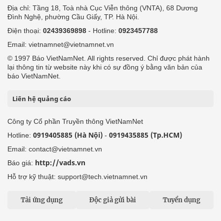
Địa chỉ: Tầng 18, Toà nhà Cục Viễn thông (VNTA), 68 Dương
Đình Nghệ, phường Cầu Giấy, TP. Hà Nội.
Điện thoại:
02439369898
- Hotline:
0923457788
Email: vietnamnet@vietnamnet.vn
© 1997 Báo VietNamNet. All rights reserved. Chỉ được phát hành
lại thông tin từ website này khi có sự đồng ý bằng văn bản của
báo VietNamNet.
Liên hệ quảng cáo
Công ty Cổ phần Truyền thông VietNamNet
0919405885 (Hà Nội)
0919435885 (Tp.HCM)
Hotline:
-
Email: contact@vietnamnet.vn
http://vads.vn
Báo giá:
Hỗ trợ kỹ thuật: support@tech.vietnamnet.vn
Tải ứng dụng
Độc giả gửi bài
Tuyển dụng