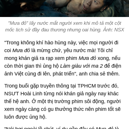
"Mưa đỏ" lấy nước mắt người xem khi mô tả một cột
mốc lịch sử đầy đau thương nhưng oai hùng. Ảnh: NSX
"Trong không khí hào hùng này, việc mọi người đi
coi
Mưa đỏ
là mừng chứ, yêu nước mà! Tôi chỉ
mong khán giả ra rạp xem phim
Mưa đỏ
xong, nếu
còn thời gian thì ủng hộ
Làm giàu với ma 2
để điện
ảnh Việt cùng đi lên, phát triển", anh chia sẻ thêm.
Trong buổi gặp truyền thông tại TPHCM trước đó,
NSƯT Hoài Linh từng nói khán giả ngày nay khác
thế hệ anh. Ở một thị trường phim sôi động, người
xem ngày càng có gu thưởng thức nên phim tốt sẽ
luôn được ủng hộ.