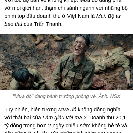
Với tốc độ bán vé khủng khiếp,
Mưa đỏ
đang phá
vỡ mọi giới hạn, thậm chí sánh nganh với những bộ
phim top đầu doanh thu ở Việt Nam là
Mai, Bộ tứ
báo thủ
của Trấn Thành.
"Mưa đỏ" đang bành trướng phòng vé. Ảnh: NSX
Tuy nhiên, hiện tượng
Mưa đỏ
không đồng nghĩa
với thất bại của
Làm giàu với ma 2
. Doanh thu 20,1
tỷ đồng trong hơn 2 ngày chiếu sớm không hề tệ và