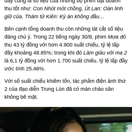
đây cũng là số liệu của những bộ phim đạt doanh
thu tốt như:
Con Nhót mót chồng, Út Lan: Oán linh
giữ của, Thám tử Kiên: Kỳ án không đầu
...
Bên cạnh tổng doanh thu còn những lát cắt số liệu
đáng chú ý. Trong 22 tiếng ngày 30/8, phim
Mưa đỏ
thu 43 tỷ đồng với hơn 4.900 suất chiếu, tỷ lệ lấp
đầy khoảng 48.85%; trong khi đó
Làm giàu với ma 2
là 6,1 tỷ đồng với hơn 1.700 suất chiếu, tỷ lệ lấp đầy
ước tính 25.46%.
Với số suất chiếu khiêm tốn, tác phẩm điện ảnh thứ
2 của đạo diễn Trung Lùn đã có màn chào sân
không bẽ mặt.