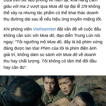
Dựa trên dữ liệu phòng vé hiện tại, khả năng
Làm
giàu với ma 2
vượt qua
Mưa đỏ
tại đại lễ 2/9 không
thể xảy ra nhưng tác phẩm có thể khai thác doanh
thu đường dài sau lễ nếu hiệu ứng truyền miệng tốt.
Khi phóng viên
VietNamNet
đặt vấn đề về cuộc đấu
không cân sức với
Mưa đỏ
, đạo diễn Trung Lùn nói
ngay: "Tôi ngưỡng mộ
Mưa đỏ
, đây là bộ phim xứng
đáng được lan tỏa! Phim của tôi là phim điện ảnh
giải trí, không dám so sánh với
Mưa đỏ
về doanh
thu hay chất lượng. Tôi không có tâm thế đối đầu
hay cân đo".