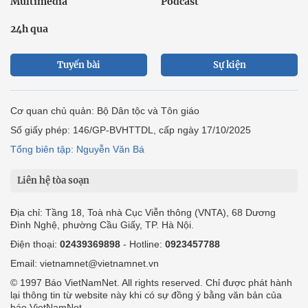
Multimedia
Podcast
24h qua
Tuyến bài
Sự kiện
Cơ quan chủ quản: Bộ Dân tộc và Tôn giáo
Số giấy phép: 146/GP-BVHTTDL, cấp ngày 17/10/2025
Tổng biên tập: Nguyễn Văn Bá
Liên hệ tòa soạn
Địa chỉ: Tầng 18, Toà nhà Cục Viễn thông (VNTA), 68 Dương
Đình Nghệ, phường Cầu Giấy, TP. Hà Nội.
Điện thoại:
02439369898
- Hotline:
0923457788
Email: vietnamnet@vietnamnet.vn
© 1997 Báo VietNamNet. All rights reserved. Chỉ được phát hành
lại thông tin từ website này khi có sự đồng ý bằng văn bản của
báo VietNamNet.