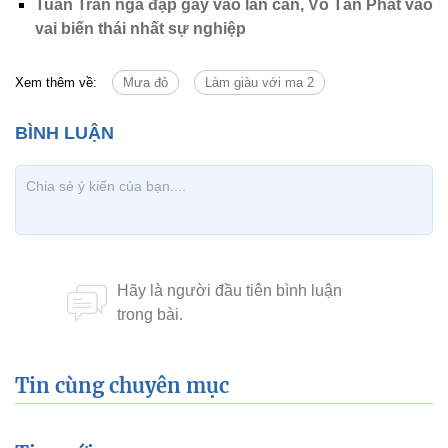
Tuấn Trần ngã đập gáy vào lan can, Võ Tấn Phát vào
vai biến thái nhất sự nghiệp
Xem thêm về:
Mưa đỏ
Làm giàu với ma 2
Tin cùng chuyên mục