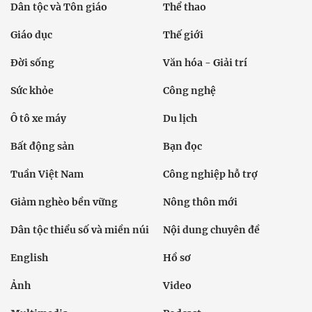
Dân tộc và Tôn giáo
Thể thao
Giáo dục
Thế giới
Đời sống
Văn hóa - Giải trí
Sức khỏe
Công nghệ
Ô tô xe máy
Du lịch
Bất động sản
Bạn đọc
Tuần Việt Nam
Công nghiệp hỗ trợ
Giảm nghèo bền vững
Nông thôn mới
Dân tộc thiểu số và miền núi
Nội dung chuyên đề
English
Hồ sơ
Ảnh
Video