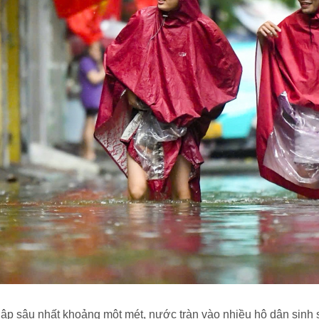
ập sâu nhất khoảng một mét, nước tràn vào nhiều hộ dân sinh 