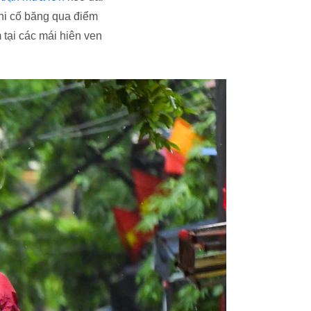
hi cố băng qua điểm
 tại các mái hiên ven