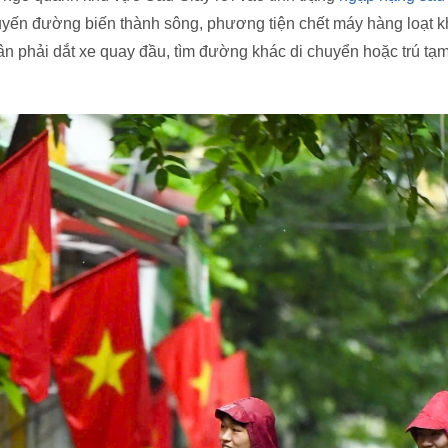
tuyến đường biến thành sông, phương tiện chết máy hàng loạt k
n phải dắt xe quay đầu, tìm đường khác di chuyển hoặc trú tạm