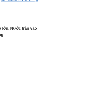
Xem các bài viết của tác giả
 lớn. Nước tràn vào
ng.