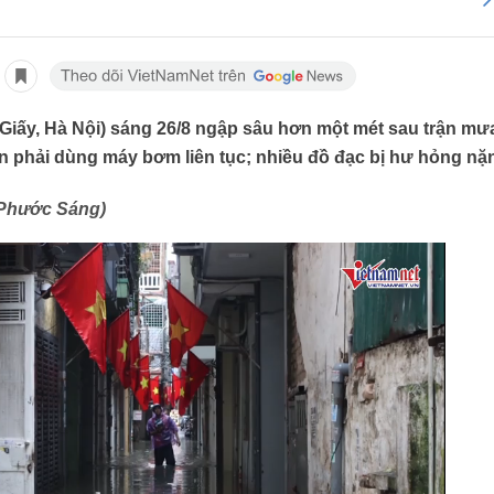
iấy, Hà Nội) sáng 26/8 ngập sâu hơn một mét sau trận mưa
n phải dùng máy bơm liên tục; nhiều đồ đạc bị hư hỏng nặ
 Phước Sáng)