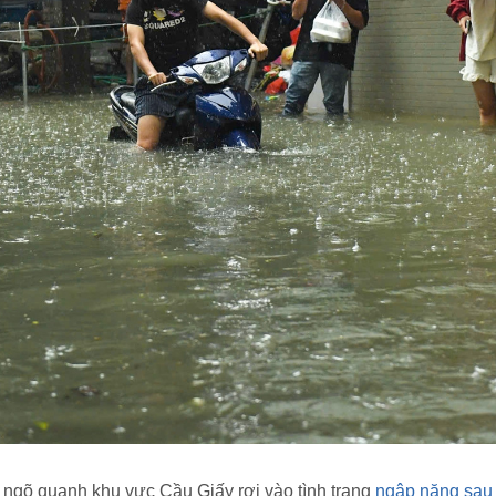
ngõ quanh khu vực Cầu Giấy rơi vào tình trạng
ngập nặng sau 