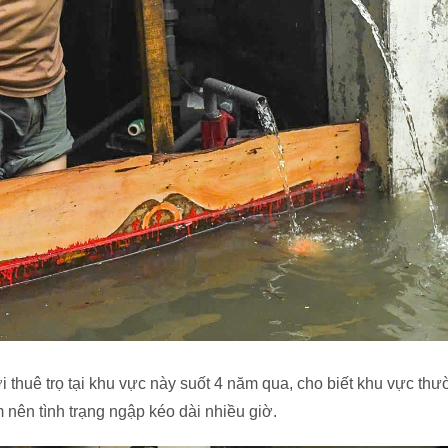
thuê trọ tại khu vực này suốt 4 năm qua, cho biết khu vực th
m nên tình trạng ngập kéo dài nhiều giờ.