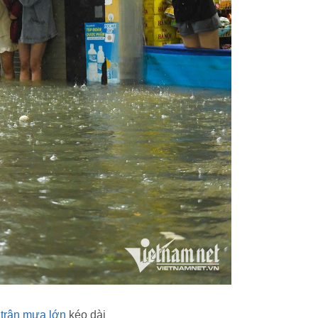
trận mưa lớn
kéo dài