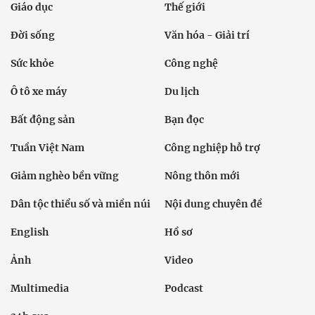
Giáo dục
Thế giới
Đời sống
Văn hóa - Giải trí
Sức khỏe
Công nghệ
Ô tô xe máy
Du lịch
Bất động sản
Bạn đọc
Tuần Việt Nam
Công nghiệp hỗ trợ
Giảm nghèo bền vững
Nông thôn mới
Dân tộc thiểu số và miền núi
Nội dung chuyên đề
English
Hồ sơ
Ảnh
Video
Multimedia
Podcast