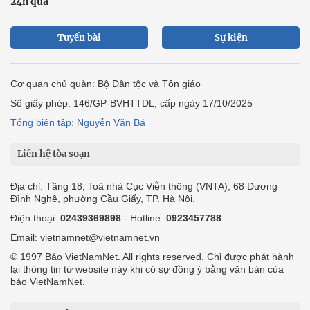
24h qua
Tuyến bài
Sự kiện
Cơ quan chủ quản: Bộ Dân tộc và Tôn giáo
Số giấy phép: 146/GP-BVHTTDL, cấp ngày 17/10/2025
Tổng biên tập: Nguyễn Văn Bá
Liên hệ tòa soạn
Địa chỉ: Tầng 18, Toà nhà Cục Viễn thông (VNTA), 68 Dương
Đình Nghệ, phường Cầu Giấy, TP. Hà Nội.
Điện thoại:
02439369898
- Hotline:
0923457788
Email: vietnamnet@vietnamnet.vn
© 1997 Báo VietNamNet. All rights reserved. Chỉ được phát hành
lại thông tin từ website này khi có sự đồng ý bằng văn bản của
báo VietNamNet.