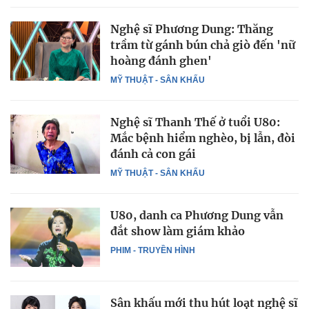
Nghệ sĩ Phương Dung: Thăng
trầm từ gánh bún chả giò đến 'nữ
hoàng đánh ghen'
MỸ THUẬT - SÂN KHẤU
Nghệ sĩ Thanh Thế ở tuổi U80:
Mắc bệnh hiểm nghèo, bị lẫn, đòi
đánh cả con gái
MỸ THUẬT - SÂN KHẤU
U80, danh ca Phương Dung vẫn
đắt show làm giám khảo
PHIM - TRUYỀN HÌNH
Sân khấu mới thu hút loạt nghệ sĩ