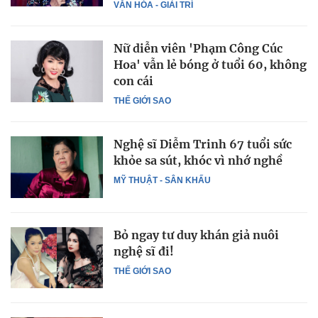
VĂN HÓA - GIẢI TRÍ
Nữ diễn viên 'Phạm Công Cúc
Hoa' vẫn lẻ bóng ở tuổi 60, không
con cái
THẾ GIỚI SAO
Nghệ sĩ Diễm Trinh 67 tuổi sức
khỏe sa sút, khóc vì nhớ nghề
MỸ THUẬT - SÂN KHẤU
Bỏ ngay tư duy khán giả nuôi
nghệ sĩ đi!
THẾ GIỚI SAO