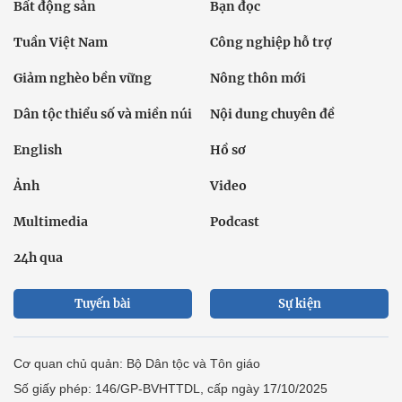
Bất động sản
Bạn đọc
Tuần Việt Nam
Công nghiệp hỗ trợ
Giảm nghèo bền vững
Nông thôn mới
Dân tộc thiểu số và miền núi
Nội dung chuyên đề
English
Hồ sơ
Ảnh
Video
Multimedia
Podcast
24h qua
Tuyến bài
Sự kiện
Cơ quan chủ quản: Bộ Dân tộc và Tôn giáo
Số giấy phép: 146/GP-BVHTTDL, cấp ngày 17/10/2025