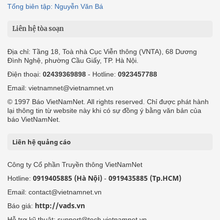
Tổng biên tập: Nguyễn Văn Bá
Liên hệ tòa soạn
Địa chỉ: Tầng 18, Toà nhà Cục Viễn thông (VNTA), 68 Dương
Đình Nghệ, phường Cầu Giấy, TP. Hà Nội.
Điện thoại:
02439369898
- Hotline:
0923457788
Email: vietnamnet@vietnamnet.vn
© 1997 Báo VietNamNet. All rights reserved. Chỉ được phát hành
lại thông tin từ website này khi có sự đồng ý bằng văn bản của
báo VietNamNet.
Liên hệ quảng cáo
Công ty Cổ phần Truyền thông VietNamNet
0919405885 (Hà Nội)
0919435885 (Tp.HCM)
Hotline:
-
Email: contact@vietnamnet.vn
http://vads.vn
Báo giá:
Hỗ trợ kỹ thuật: support@tech.vietnamnet.vn