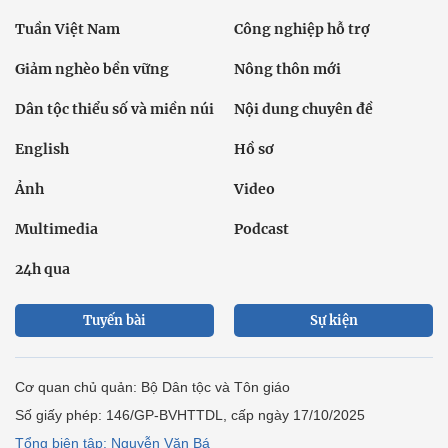
Tuần Việt Nam
Công nghiệp hỗ trợ
Giảm nghèo bền vững
Nông thôn mới
Dân tộc thiểu số và miền núi
Nội dung chuyên đề
English
Hồ sơ
Ảnh
Video
Multimedia
Podcast
24h qua
Tuyến bài
Sự kiện
Cơ quan chủ quản: Bộ Dân tộc và Tôn giáo
Số giấy phép: 146/GP-BVHTTDL, cấp ngày 17/10/2025
Tổng biên tập: Nguyễn Văn Bá