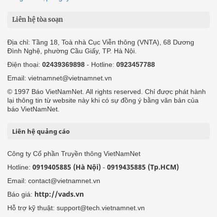
Liên hệ tòa soạn
Địa chỉ: Tầng 18, Toà nhà Cục Viễn thông (VNTA), 68 Dương
Đình Nghệ, phường Cầu Giấy, TP. Hà Nội.
Điện thoại:
02439369898
- Hotline:
0923457788
Email: vietnamnet@vietnamnet.vn
© 1997 Báo VietNamNet. All rights reserved. Chỉ được phát hành
lại thông tin từ website này khi có sự đồng ý bằng văn bản của
báo VietNamNet.
Liên hệ quảng cáo
Công ty Cổ phần Truyền thông VietNamNet
0919405885 (Hà Nội)
0919435885 (Tp.HCM)
Hotline:
-
Email: contact@vietnamnet.vn
http://vads.vn
Báo giá:
Hỗ trợ kỹ thuật: support@tech.vietnamnet.vn