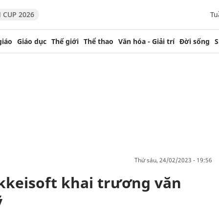
 CUP 2026
Tu
giáo
Giáo dục
Thế giới
Thể thao
Văn hóa - Giải trí
Đời sống
S
thứ sáu, 24/02/2023 - 19:56
kkeisoft khai trương văn
ỹ