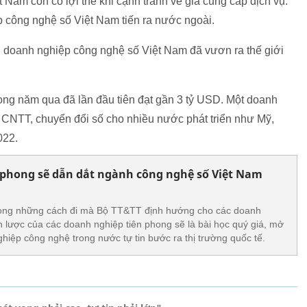
Nam còn có lợi thế khi cạnh tranh về giá cung cấp dịch vụ.
p công nghệ số Việt Nam tiến ra nước ngoài.
u doanh nghiệp công nghệ số Việt Nam đã vươn ra thế giới
rong năm qua đã lần đầu tiên đạt gần 3 tỷ USD. Một doanh
 CNTT, chuyển đổi số cho nhiều nước phát triển như Mỹ,
2022.
 phong sẽ dẫn dắt ngành công nghệ số Việt Nam
trong những cách đi mà Bộ TT&TT định hướng cho các doanh
 lược của các doanh nghiệp tiên phong sẽ là bài học quý giá, mở
iệp công nghệ trong nước tự tin bước ra thị trường quốc tế.