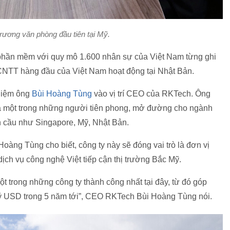
trương văn phòng đầu tiên tại Mỹ.
ty phần mềm với quy mô 1.600 nhân sự của Việt Nam từng ghi
 CNTT hàng đầu của Việt Nam hoạt động tại Nhật Bản.
nhiệm ông
Bùi Hoàng Tùng
vào vị trí CEO của RKTech. Ông
à một trong những người tiên phong, mở đường cho ngành
àn cầu như Singapore, Mỹ, Nhật Bản.
àng Tùng cho biết, công ty này sẽ đóng vai trò là đơn vị
ịch vụ công nghệ Việt tiếp cận thị trường Bắc Mỹ.
t trong những công ty thành công nhất tại đây, từ đó góp
tỷ USD trong 5 năm tới”, CEO RKTech Bùi Hoàng Tùng nói.