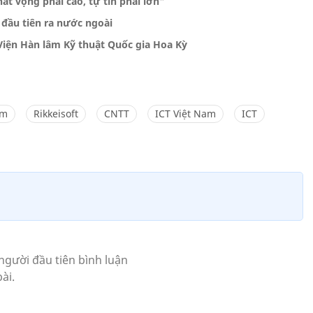
át vọng phải cao, tự tin phải lớn"
 đầu tiên ra nước ngoài
iện Hàn lâm Kỹ thuật Quốc gia Hoa Kỳ
am
Rikkeisoft
CNTT
ICT Việt Nam
ICT