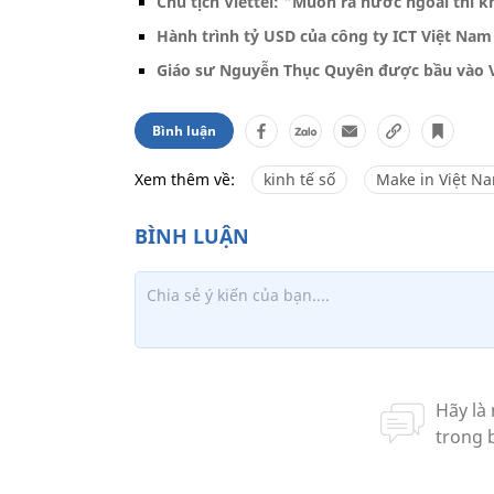
Chủ tịch Viettel: "Muốn ra nước ngoài thì kh
Hành trình tỷ USD của công ty ICT Việt Nam
Giáo sư Nguyễn Thục Quyên được bầu vào V
Bình luận
Xem thêm về:
kinh tế số
Make in Việt N