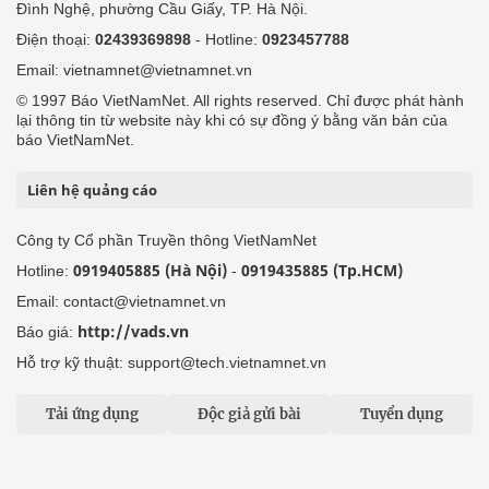
Đình Nghệ, phường Cầu Giấy, TP. Hà Nội.
Điện thoại:
02439369898
- Hotline:
0923457788
Email: vietnamnet@vietnamnet.vn
© 1997 Báo VietNamNet. All rights reserved. Chỉ được phát hành
lại thông tin từ website này khi có sự đồng ý bằng văn bản của
báo VietNamNet.
Liên hệ quảng cáo
Công ty Cổ phần Truyền thông VietNamNet
0919405885 (Hà Nội)
0919435885 (Tp.HCM)
Hotline:
-
Email: contact@vietnamnet.vn
http://vads.vn
Báo giá:
Hỗ trợ kỹ thuật: support@tech.vietnamnet.vn
Tải ứng dụng
Độc giả gửi bài
Tuyển dụng