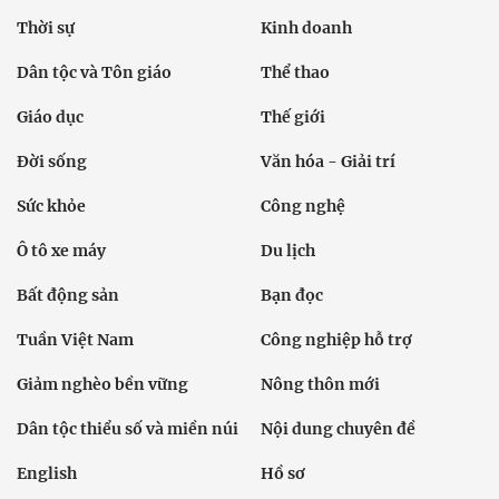
Thời sự
Kinh doanh
Dân tộc và Tôn giáo
Thể thao
Giáo dục
Thế giới
Đời sống
Văn hóa - Giải trí
Sức khỏe
Công nghệ
Ô tô xe máy
Du lịch
Bất động sản
Bạn đọc
Tuần Việt Nam
Công nghiệp hỗ trợ
Giảm nghèo bền vững
Nông thôn mới
Dân tộc thiểu số và miền núi
Nội dung chuyên đề
English
Hồ sơ