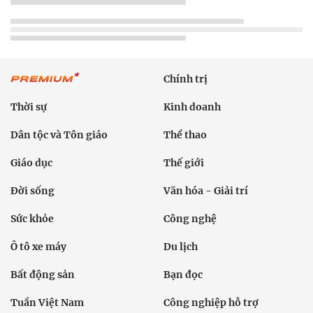
Chính trị
Thời sự
Kinh doanh
Dân tộc và Tôn giáo
Thể thao
Giáo dục
Thế giới
Đời sống
Văn hóa - Giải trí
Sức khỏe
Công nghệ
Ô tô xe máy
Du lịch
Bất động sản
Bạn đọc
Tuần Việt Nam
Công nghiệp hỗ trợ