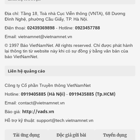
Địa chỉ: Tầng 18, Toà nhà Cục Viễn thông (VNTA), 68 Dương
Đình Nghệ, phường Cầu Giấy, TP. Hà Nội.
Điện thoại:
02439369898
- Hotline:
0923457788
Email: vietnamnet@vietnamnet.vn
© 1997 Báo VietNamNet. All rights reserved. Chỉ được phát hành
lại thông tin từ website này khi có sự đồng ý bằng văn bản của
báo VietNamNet.
Liên hệ quảng cáo
Công ty Cổ phần Truyền thông VietNamNet
0919405885 (Hà Nội)
0919435885 (Tp.HCM)
Hotline:
-
Email: contact@vietnamnet.vn
http://vads.vn
Báo giá:
Hỗ trợ kỹ thuật: support@tech.vietnamnet.vn
Tải ứng dụng
Độc giả gửi bài
Tuyển dụng