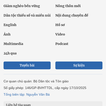
Giảm nghèo bền vững
Nông thôn mới
Dân tộc thiểu số và miền núi
Nội dung chuyên đề
English
Hồ sơ
Ảnh
Video
Multimedia
Podcast
24h qua
Tuyến bài
Sự kiện
Cơ quan chủ quản: Bộ Dân tộc và Tôn giáo
Số giấy phép: 146/GP-BVHTTDL, cấp ngày 17/10/2025
Tổng biên tập: Nguyễn Văn Bá
Liên hệ tòa soạn