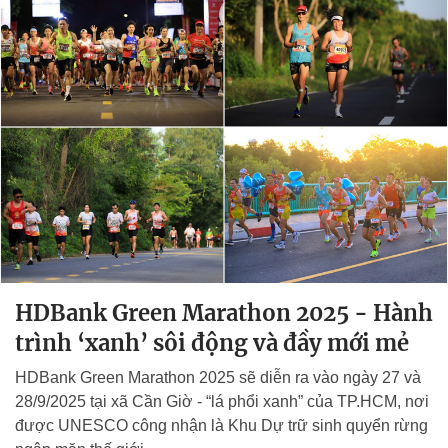
HDBank Green Marathon 2025 - Hành
trình ‘xanh’ sôi động và đầy mới mẻ
HDBank Green Marathon 2025 sẽ diễn ra vào ngày 27 và
28/9/2025 tại xã Cần Giờ - “lá phổi xanh” của TP.HCM, nơi
được UNESCO công nhận là Khu Dự trữ sinh quyển rừng