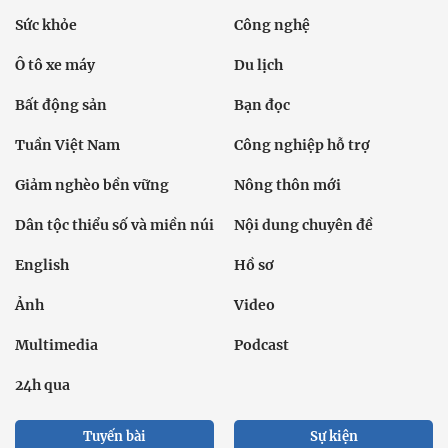
Sức khỏe
Công nghệ
Ô tô xe máy
Du lịch
Bất động sản
Bạn đọc
Tuần Việt Nam
Công nghiệp hỗ trợ
Giảm nghèo bền vững
Nông thôn mới
Dân tộc thiểu số và miền núi
Nội dung chuyên đề
English
Hồ sơ
Ảnh
Video
Multimedia
Podcast
24h qua
Tuyến bài
Sự kiện