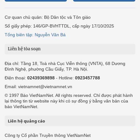
Cơ quan chủ quản: Bộ Dân tộc và Tôn giáo
Số giấy phép: 146/GP-BVHTTDL, cấp ngày 17/10/2025
Tổng biên tập: Nguyễn Văn Bá
Liên hệ tòa soạn
Địa chỉ: Tầng 18, Toà nhà Cục Viễn thông (VNTA), 68 Dương
Đình Nghệ, phường Cầu Giấy, TP. Hà Nội.
Điện thoại:
02439369898
- Hotline:
0923457788
Email: vietnamnet@vietnamnet.vn
© 1997 Báo VietNamNet. All rights reserved. Chỉ được phát hành
lại thông tin từ website này khi có sự đồng ý bằng văn bản của
báo VietNamNet.
Liên hệ quảng cáo
Công ty Cổ phần Truyền thông VietNamNet