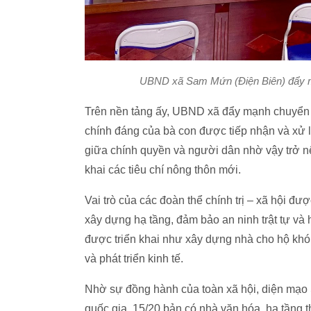
UBND xã Sam Mứn (Điện Biên) đẩy mạ
Trên nền tảng ấy, UBND xã đẩy mạnh chuyển 
chính đáng của bà con được tiếp nhận và xử l
giữa chính quyền và người dân nhờ vậy trở nê
khai các tiêu chí nông thôn mới.
Vai trò của các đoàn thể chính trị – xã hội đ
xây dựng hạ tầng, đảm bảo an ninh trật tự và 
được triển khai như xây dựng nhà cho hộ khó k
và phát triển kinh tế.
Nhờ sự đồng hành của toàn xã hội, diện mạo 
quốc gia, 15/20 bản có nhà văn hóa, hạ tầng 