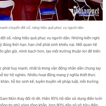
nh chuyển đổi số, nâng hiệu quả phục vụ người dân.
đổi số, nâng hiệu quả phục vụ người dân. Những kiến nghị
ý đúng thời hạn, hạn chế phát sinh khiếu nại. Mối quan hệ
n gần gũi, minh bạch hơn, tạo môi trường thuận lợi để triển
ược phát huy mạnh, nhất là trong vận động nhân dân chung tay
hỗ trợ hộ nghèo. Nhiều hoạt động mang ý nghĩa thiết thực
hăn, hỗ trợ sinh kế, tuyên truyền về pháp luật, môi trường
Sam Mứn thay đổi rõ rệt. Hiện 95% hộ dân sử dụng điện lưới
thông tin phủ sóng rộng khắp, hơn 80% dân số sở hữu điện