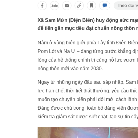
Xã Sam Mứn (Điện Biên) huy động sức mạn
để tiến gần mục tiêu đạt chuẩn nông thôn
Nằm ở vùng biên giới phía Tây tỉnh Điện Biê
Pom Lót và Na Ư – đang từng bước khẳng định
lòng của hệ thống chính trị cùng nỗ lực vươ
nông thôn mới vào năm 2030.
Ngay từ những ngày đầu sau sáp nhập, Sam Mứ
lực hạn chế, thời tiết thất thường, yêu cầu th
muốn tạo chuyển biến phải đổi mới cách lãnh 
Đảng được chú trọng, toàn bộ đảng viên được 
kiểm tra giám sát được siết chặt, tạo sự tin c