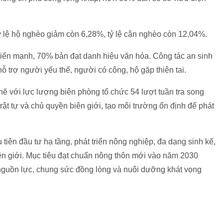
ỷ lệ hộ nghèo giảm còn 6,28%, tỷ lệ cận nghèo còn 12,04%.
triển mạnh, 70% bản đạt danh hiệu văn hóa. Công tác an sinh
ỗ trợ người yếu thế, người có công, hộ gặp thiên tai.
hẽ với lực lượng biên phòng tổ chức 54 lượt tuần tra song
t tự và chủ quyền biên giới, tạo môi trường ổn định để phát
iên đầu tư hạ tầng, phát triển nông nghiệp, đa dạng sinh kế,
n giới. Mục tiêu đạt chuẩn nông thôn mới vào năm 2030
 nguồn lực, chung sức đồng lòng và nuôi dưỡng khát vọng